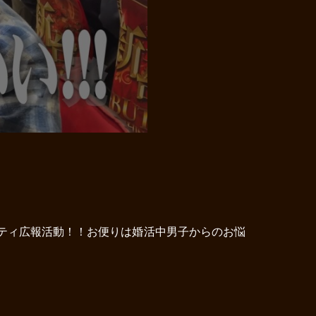
ルティ広報活動！！お便りは婚活中男子からのお悩