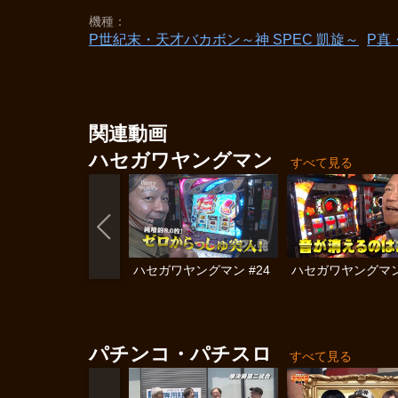
機種
P世紀末・天才バカボン～神 SPEC 凱旋～
P真
関連動画
ハセガワヤングマン
すべて見る
ハセガワヤングマン #24
ハセガワヤングマン 
パチンコ・パチスロ
すべて見る