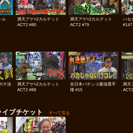
トル
満天アゲ×2カルテット
満天アゲ×2カルテット
ハセ
ACT2 #80
ACT2 #79
#147
ガチ決
満天アゲ×2カルテット
全日本パチンコ最強選手
満天
ACT2 #88
権 #15
ACT2
ライブチケット
すべて見る