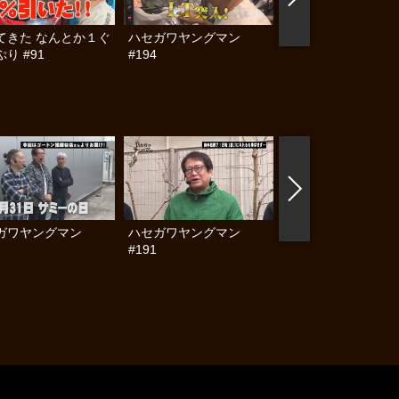
てきた なんとか１ぐ
ハセガワヤングマン
帰ってきた なんと
り #91
#194
らんぷり #90
ガワヤングマン
ハセガワヤングマン
ハセガワヤングマン
#191
#190