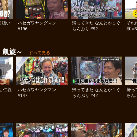
日狙い
ハセガワヤングマン
帰ってきた なんとか１ぐ
それ
#196
らんぷり #92
隊 #3
 凱旋～
すべて見る
組 仁義
ハセガワヤングマン
帰ってきた なんとか１ぐ
帰っ
#147
らんぷり #42
らんぷ