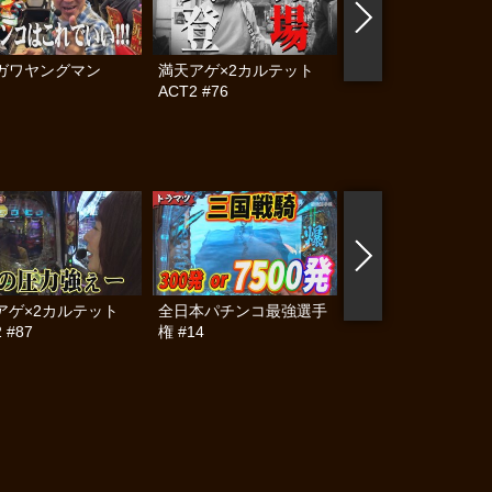
ガワヤングマン
満天アゲ×2カルテット
満天アゲ×2カル
ACT2 #76
ACT2 #75
アゲ×2カルテット
全日本パチンコ最強選手
パチンコ実戦塾 #41
 #87
権 #14