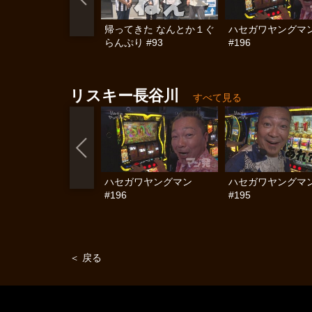
帰ってきた なんとか１ぐ
ハセガワヤングマ
らんぷり #93
#196
リスキー長谷川
すべて見る
ハセガワヤングマン
ハセガワヤングマ
#196
#195
＜ 戻る