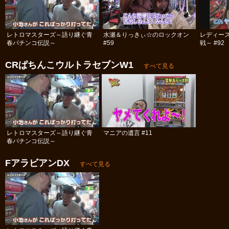
レトロマスターズ～語り継ぐ青
水瀬＆りっきぃ☆のロックオン
レディー
春パチンコ伝説～
#59
戦～ #92
CRぱちんこウルトラセブンW1
すべて見る
レトロマスターズ～語り継ぐ青
マニアの遺言 #11
春パチンコ伝説～
FアラビアンDX
すべて見る