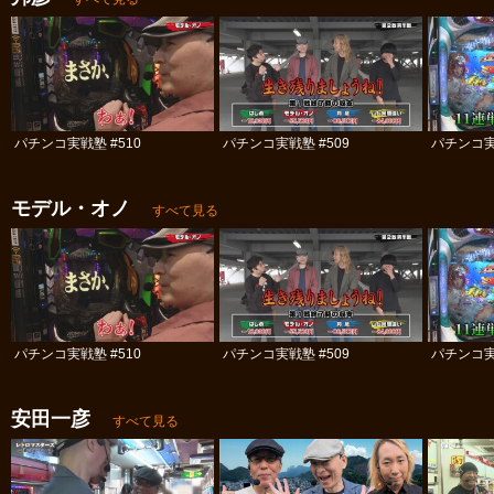
パチンコ実戦塾 #510
パチンコ実戦塾 #509
パチンコ実
モデル・オノ
すべて見る
パチンコ実戦塾 #510
パチンコ実戦塾 #509
パチンコ実
安田一彦
すべて見る