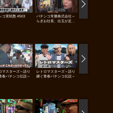
コ実戦塾 #503
パチンコ常勝株式会社～
パチンコ常勝株式会
らぎお社長、出玉が足り
らぎお社長、出玉が
ません！～ #10
ません！～ #9
ロマスターズ～語り
レトロマスターズ～語り
パチンコ実戦塾 #50
青春パチンコ伝説～
継ぐ青春パチンコ伝説～