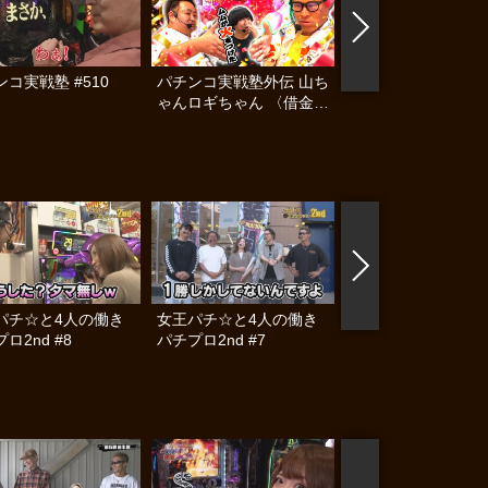
コ実戦塾 #510
パチンコ実戦塾外伝 山ち
ガチモリFIVE T #8
ゃんロギちゃん 〈借金返
済弾球録〉 #112
パチ☆と4人の働き
女王パチ☆と4人の働き
パチンコ実戦塾 #50
ロ2nd #8
パチプロ2nd #7