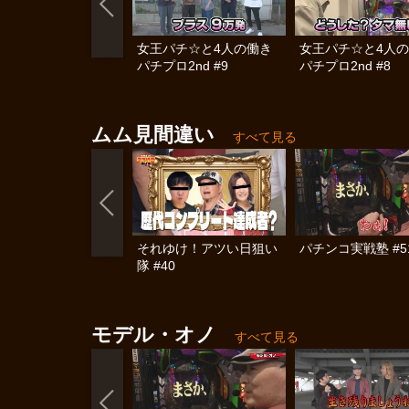
女王パチ☆と4人の働き
女王パチ☆と4人
パチプロ2nd #9
パチプロ2nd #8
ムム見間違い
すべて見る
それゆけ！アツい日狙い
パチンコ実戦塾 #5
隊 #40
モデル・オノ
すべて見る