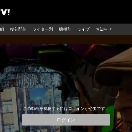
組
復刻配信
ライター別
機種別
ライブ
お知らせ
この動画を視聴するにはログインが必要です。
ログイン