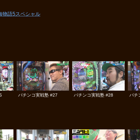
海物語5スペシャル
6
パチンコ実戦塾 #27
パチンコ実戦塾 #28
パチ