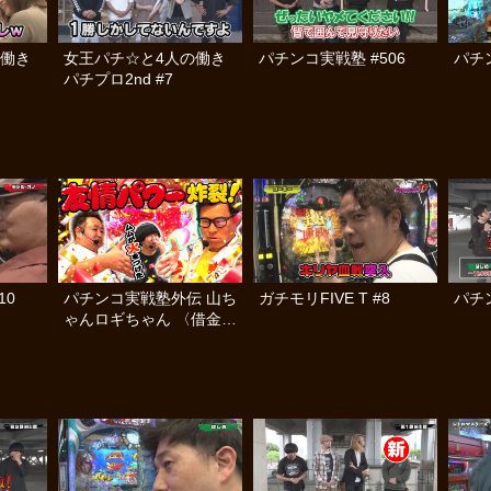
の働き
女王パチ☆と4人の働き
パチンコ実戦塾 #506
パチン
パチプロ2nd #7
10
パチンコ実戦塾外伝 山ち
ガチモリFIVE T #8
パチン
ゃんロギちゃん 〈借金返
済弾球録〉 #112