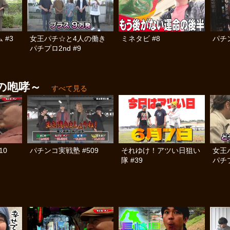
 #3
女王パチ☆と4人の働き
ミネタビ #8
パチン
パチプロ2nd #9
の咆哮～
すべて見る
10
パチンコ実戦塾 #509
それゆけ！アツい日狙い
女王
隊 #39
パチプ