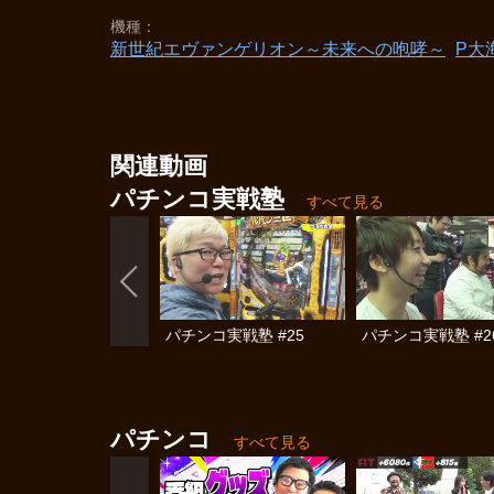
機種
新世紀エヴァンゲリオン～未来への咆哮～
P大
関連動画
パチンコ実戦塾
すべて見る
パチンコ実戦塾 #25
パチンコ実戦塾 #2
パチンコ
すべて見る