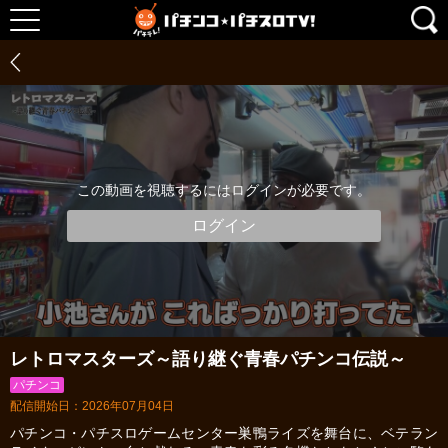
この動画を視聴するにはログインが必要です。
ログイン
レトロマスターズ～語り継ぐ青春パチンコ伝説～
パチンコ
配信開始日：2026年07月04日
パチンコ・パチスロゲームセンター巣鴨ライズを舞台に、ベテラン