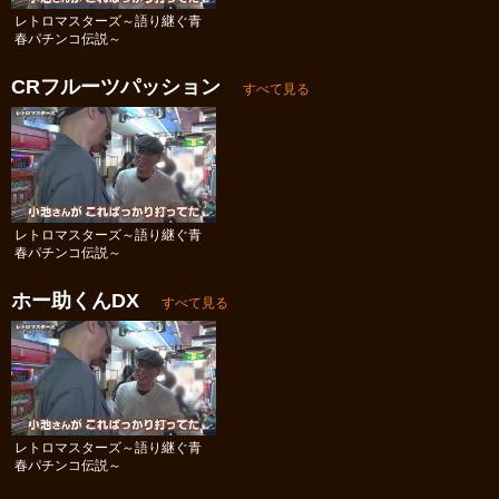
レトロマスターズ～語り継ぐ青
春パチンコ伝説～
CRフルーツパッション
すべて見る
レトロマスターズ～語り継ぐ青
春パチンコ伝説～
ホー助くんDX
すべて見る
レトロマスターズ～語り継ぐ青
春パチンコ伝説～