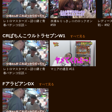
レトロマスターズ～語り継ぐ青
水瀬＆りっきぃ☆のロックオン
レディー
春パチンコ伝説～
#59
戦～ #92
CRぱちんこウルトラセブンW1
すべて見る
レトロマスターズ～語り継ぐ青
マニアの遺言 #11
春パチンコ伝説～
FアラビアンDX
すべて見る