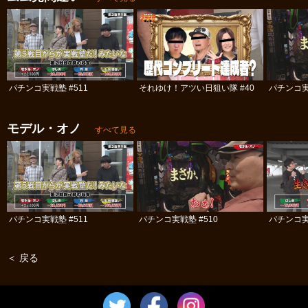
パチンコ実戦塾 #511
それゆけ！アツい日狙い隊 #40
パチンコ実
モデル・オノ
すべて見る
パチンコ実戦塾 #511
パチンコ実戦塾 #510
パチンコ実
＜ 戻る