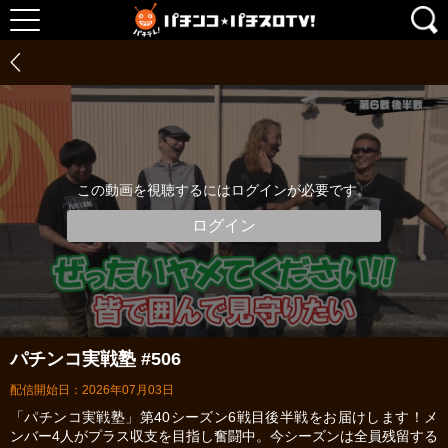
この動画を視聴するにはログインが必要です。
ログイン
パチンコ実戦塾 #506
配信開始日：2026年07月03日
「パチンコ実戦塾」第40シーズン6戦目後半戦をお届けします！メ
ンバー4人がプラス収支を目指し奮闘中。今シーズンは全員残留する