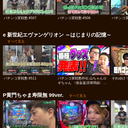
パチンコ実戦塾 #507
パチンコ実戦塾 #506
パチンコ実
e 新世紀エヴァンゲリオン ～はじまりの記憶～
すべて見る
パチンコ実戦塾 #511
パチンコ実戦塾外伝 山ちゃんロ
それゆけ！
ギちゃん 〈借金返済弾球録〉
#113
P黄門ちゃま寿限無 99ver.
すべて見る