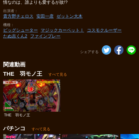
情なのは、誰よりも愛するが故!?
出演者
貴方野チェロス
安田一彦
ゼットン大木
機種
ビッグシューター
マジックカーペットⅠ
コスモクルーザー
たぬ吉くん2
ファインプレー
シェアする
関連動画
THE 羽モノ王
すべて見る
THE 羽モノ王
パチンコ
すべて見る