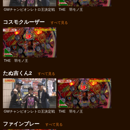
GWチャンピオンレトロ王決定戦
THE 羽モノ王
コスモクルーザー
すべて見る
THE 羽モノ王
たぬ吉くん2
すべて見る
GWチャンピオンレトロ王決定戦
THE 羽モノ王
ファインプレー
すべて見る