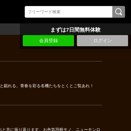
まずは7日間無料体験
会員登録
ログイン
と戯れる。青春を彩る名機たちをとくとご覧あれ！
出と共に振り返ります。お色気羽根モノ、ニューモンロ