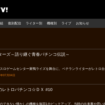
組
復刻配信
ライター別
機種別
ライブ
お知らせ
ターズ～語り継ぐ青春パチンコ伝説～
スロゲームセンター巣鴨ライズを舞台に、ベテランライターがレトロ台
年07月04日
レトロパチンコ☆ＤＸ #10
のできない懐かしの機種を毎回1台ピックアップ。当時の出来事や思い