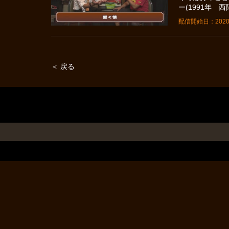
ー(1991年 
配信開始日：2020
＜ 戻る