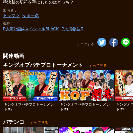
準決勝の切符を手にしたのはどっち!?
出演者
トラマツ
安田一彦
機種
P大海物語4スペシャルBLACK
P大海物語5
シェアする
関連動画
キングオブパチプロトーナメント
すべて見る
キングオブパチプロトーナメン
キングオブパチプロトーナメン
キングオ
ト #2
ト #1
ト #4
パチンコ
すべて見る