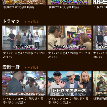
最強総取り決定戦 #後編
最強総取り決定戦 #前編
ミネタビ #
トラマツ
すべて見る
女王パチ☆と4人の働きパチプロ
女王パチ☆と4人の働きパチプロ
女王パチ
2nd #9
2nd #8
2nd #7
安田一彦
すべて見る
レトロマスターズ～語り継ぐ青
レトロマスターズ～語り継ぐ青
銀玉最強
春パチンコ伝説～
春パチンコ伝説～