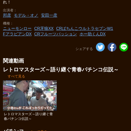
れ！
出演者
邦彦
モデル・オノ
安田一彦
機種
ニューモンロー
CR牙狼XX
CRぱちんこウルトラセブンW1
FアラビアンDX
CRフルーツパッション
ホー助くんDX
シェアする
関連動画
レトロマスターズ～語り継ぐ青春パチンコ伝説～
すべて見る
レトロマスターズ～語り継ぐ青
春パチンコ伝説～