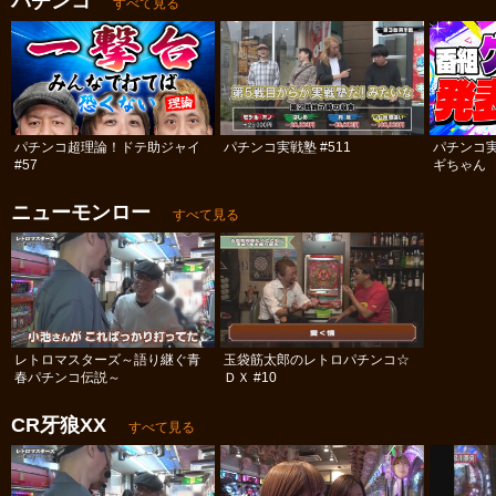
パチンコ
すべて見る
パチンコ超理論！ドテ助ジャイ
パチンコ実戦塾 #511
パチンコ
#57
ギちゃん 
#113
ニューモンロー
すべて見る
レトロマスターズ～語り継ぐ青
玉袋筋太郎のレトロパチンコ☆
春パチンコ伝説～
ＤＸ #10
CR牙狼XX
すべて見る