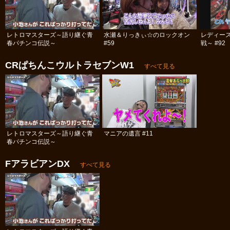
レトロマスターズ～語り継ぐ青
水瀬＆りっきぃ☆のロックオン
レディー
春パチンコ伝説～
#59
戦～ #92
CRぱちんこウルトラセブンW1
すべて見る
レトロマスターズ～語り継ぐ青
マニアの遺言 #11
春パチンコ伝説～
FアラビアンDX
すべて見る