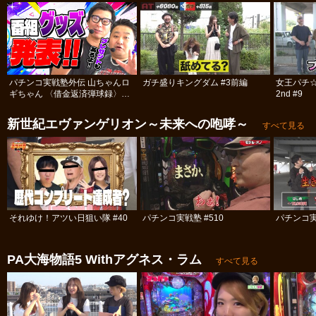
パチンコ実戦塾外伝 山ちゃんロ
ガチ盛りキングダム #3前編
女王パチ
ギちゃん 〈借金返済弾球録〉
2nd #9
#113
新世紀エヴァンゲリオン～未来への咆哮～
すべて見る
それゆけ！アツい日狙い隊 #40
パチンコ実戦塾 #510
パチンコ実
PA大海物語5 Withアグネス・ラム
すべて見る