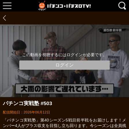
この動画を視聴するにはログインが必要です。
ログイン
パチンコ実戦塾 #503
配信開始日：2026年06月12日
「パチンコ実戦塾」第40シーズン5戦目前半戦をお届けします！メ
ンバー4人がプラス収支を目指し立ち回ります。今シーズンは全員残