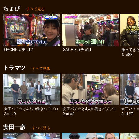
ちょび
すべて見る
GACHI×ガチ #12
GACHI×ガチ #11
帰ってき
り #83
トラマツ
すべて見る
女王パチ☆と4人の働きパチプロ
女王パチ☆と4人の働きパチプロ
女王パチ
2nd #9
2nd #8
2nd #7
安田一彦
すべて見る