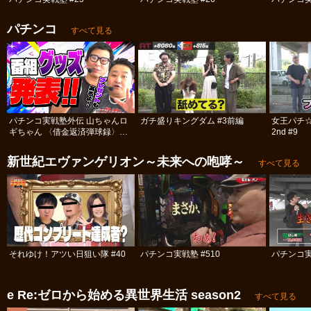
パチンコ
すべて見る
パチンコ実戦塾外伝 山ちゃんロ
ガチ盛りキングダム #3前編
女王パチ
ギちゃん 〈借金返済弾球録〉
2nd #9
#113
新世紀エヴァンゲリオン～未来への咆哮～
すべて見る
それゆけ！アツい日狙い隊 #40
パチンコ実戦塾 #510
パチンコ実
e Re:ゼロから始める異世界生活 season2
すべて見る