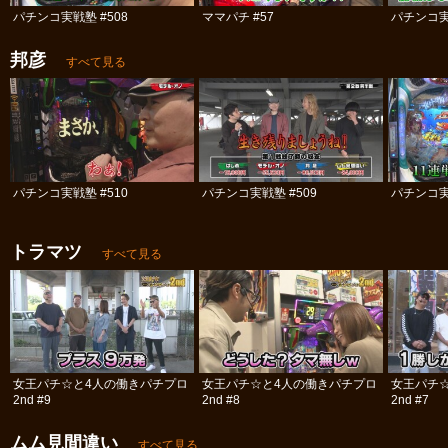
パチンコ実戦塾 #508
ママパチ #57
パチンコ実
邦彦
すべて見る
パチンコ実戦塾 #510
パチンコ実戦塾 #509
パチンコ実
トラマツ
すべて見る
女王パチ☆と4人の働きパチプロ
女王パチ☆と4人の働きパチプロ
女王パチ
2nd #9
2nd #8
2nd #7
ムム見間違い
すべて見る