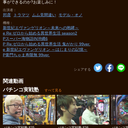
事ができるのか?お楽しみに！
出演者
邦彦
トラマツ
ムム見間違い
モデル・オノ
機種
新世紀エヴァンゲリオン～未来への咆哮～
e Re:ゼロから始める異世界生活 season2
Pスーパー海物語IN沖縄6
P Re:ゼロから始める異世界生活 鬼がかり 99ver.
e 新世紀エヴァンゲリオン ～はじまりの記憶～
P黄門ちゃま寿限無 99ver.
シェアする
関連動画
パチンコ実戦塾
すべて見る
パチンコ実戦塾 #25
パチンコ実戦塾 #26
パチンコ実