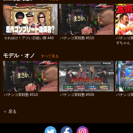
それゆけ！アツい日狙い隊 #40
パチンコ実戦塾 #510
パチンコ
ギちゃん 
#112
モデル・オノ
すべて見る
パチンコ実戦塾 #510
パチンコ実戦塾 #509
パチンコ実
＜ 戻る