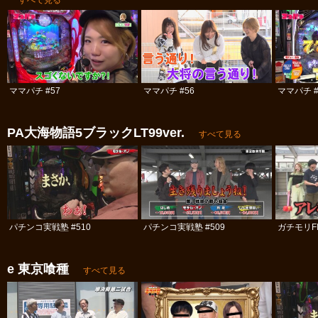
ママパチ #57
ママパチ #56
ママパチ #
PA大海物語5ブラックLT99ver.
すべて見る
パチンコ実戦塾 #510
パチンコ実戦塾 #509
ガチモリFIV
e 東京喰種
すべて見る