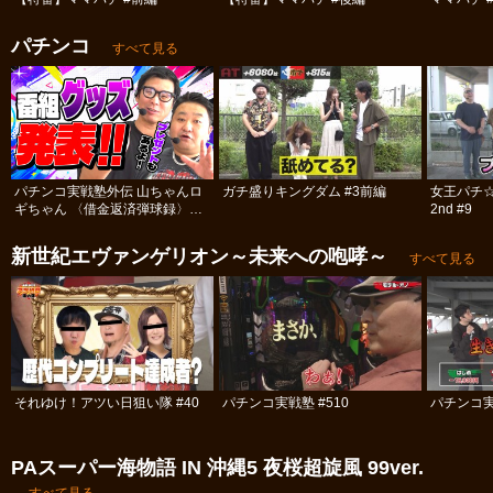
パチンコ
すべて見る
パチンコ実戦塾外伝 山ちゃんロ
ガチ盛りキングダム #3前編
女王パチ
ギちゃん 〈借金返済弾球録〉
2nd #9
#113
新世紀エヴァンゲリオン～未来への咆哮～
すべて見る
それゆけ！アツい日狙い隊 #40
パチンコ実戦塾 #510
パチンコ実
PAスーパー海物語 IN 沖縄5 夜桜超旋風 99ver.
すべて見る