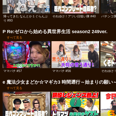
帰ってきた なんとか１ぐらんぷ
それゆけ！アツい日狙い隊 #40
パチンコ実
り #93
P Re:ゼロから始める異世界生活 season2 249ver.
すべて見る
ママパチ #57
ママパチ #56
それゆけ！
e 魔法少女まどか☆マギカ3 時間遡行～始まりの願い
すべて見る