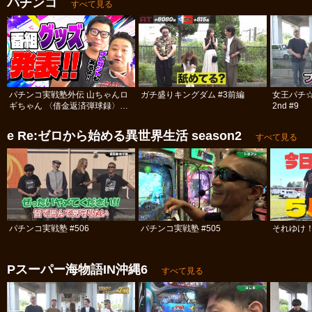
パチンコ
すべて見る
パチンコ実戦塾外伝 山ちゃんロ
ガチ盛りキングダム #3前編
女王パチ
ギちゃん 〈借金返済弾球録〉
2nd #9
#113
e Re:ゼロから始める異世界生活 season2
すべて見る
パチンコ実戦塾 #506
パチンコ実戦塾 #505
それゆけ！
Pスーパー海物語IN沖縄6
すべて見る