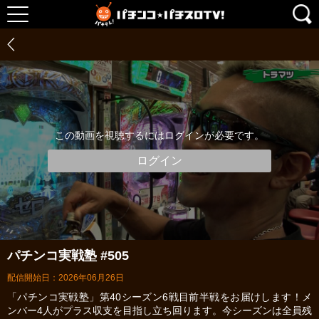
この動画を視聴するにはログインが必要です。
ログイン
パチンコ実戦塾 #505
配信開始日：2026年06月26日
「パチンコ実戦塾」第40シーズン6戦目前半戦をお届けします！メ
ンバー4人がプラス収支を目指し立ち回ります。今シーズンは全員残