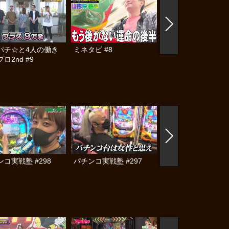
パチ☆と4人の働き
ミネタビ #8
パチンコ実戦塾 #51
ロ2nd #9
コ実戦塾 #298
パチンコ実戦塾 #297
パチンコ実戦塾 #29