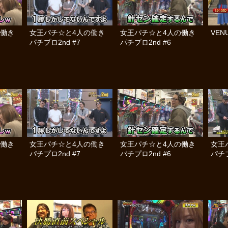
の働き
女王パチ☆と4人の働き
女王パチ☆と4人の働き
VE
パチプロ2nd #7
パチプロ2nd #6
の働き
女王パチ☆と4人の働き
女王パチ☆と4人の働き
女王
パチプロ2nd #7
パチプロ2nd #6
パチプ