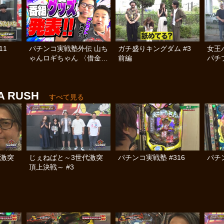
11
パチンコ実戦塾外伝 山ち
ガチ盛りキングダム #3
女王
ゃんロギちゃん 〈借金返
前編
パチプ
済弾球録〉 #113
 RUSH
すべて見る
代激突
じぇねばと～3世代激突
パチンコ実戦塾 #316
パチン
頂上決戦～ #3