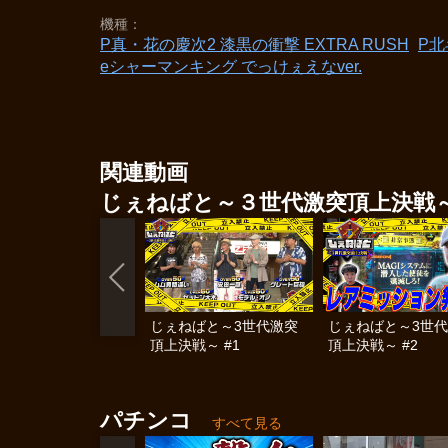
機種
P真・花の慶次2 漆黒の衝撃 EXTRA RUSH
P北
eシャーマンキング でっけぇえなver.
関連動画
じぇねばと～３世代激突頂上決戦
じぇねばと～3世代激突
じぇねばと～3世
頂上決戦～ #1
頂上決戦～ #2
パチンコ
すべて見る