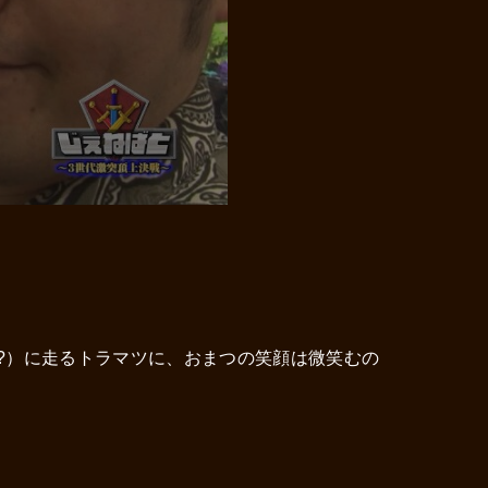
!?）に走るトラマツに、おまつの笑顔は微笑むの