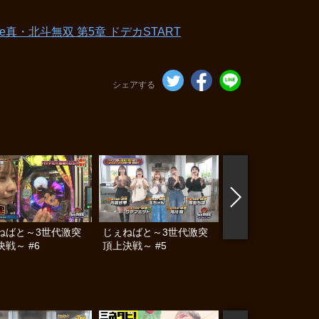
e真・北斗無双 第5章 ドデカSTART
シェアする
ねばと～3世代激突
じぇねばと～3世代激突
じぇねばと～3世代
戦～ #6
頂上決戦～ #5
頂上決戦～ #8