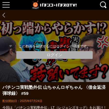
この動画を視聴するにはログインが必要です。
ログイン
パチンコ実戦塾外伝 山ちゃんロギちゃん 〈借金返済
弾球録〉 #59
配信開始日：2025年07月24日
今回は「パチンコ実戦塾外伝」LT（レジェンズタッグ）をお届け！