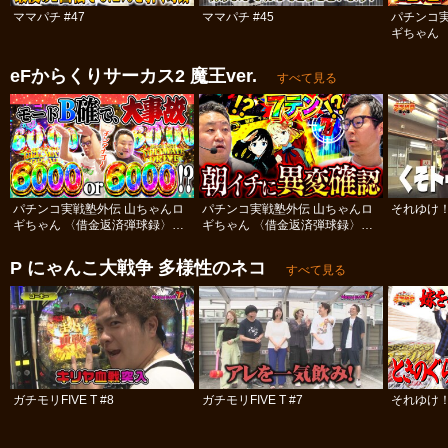
ママパチ #47
ママパチ #45
パチンコ
ギちゃん 
#76
eFからくりサーカス2 魔王ver.
すべて見る
パチンコ実戦塾外伝 山ちゃんロ
パチンコ実戦塾外伝 山ちゃんロ
それゆけ！
ギちゃん 〈借金返済弾球録〉
ギちゃん 〈借金返済弾球録〉
#110
#109
P にゃんこ大戦争 多様性のネコ
すべて見る
ガチモリFIVE T #8
ガチモリFIVE T #7
それゆけ！