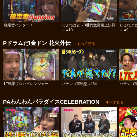
確定音ハンター！
じぇねばと～3世代激突頂上決戦
じぇねば
～ #10
～ #9
Pドラムだ!金ドン 花火外伝
すべて見る
LT戦隊プロバビレンジャー
パチンコ実戦塾 #434
パチンコ実
PAわんわんパラダイスCELEBRATION
すべて見る