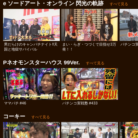
e ソードアート・オンライン 閃光の軌跡
すべて見る
男だらけのキャンパチナイト!!天
まい・らぎ・つづくで目指せ3万
パチンコ実
国と地獄サバイバル
発！！
Pネオモンスターハウス 99Ver.
すべて見る
ママパチ #46
パチンコ実戦塾 #433
コーキー
すべて見る