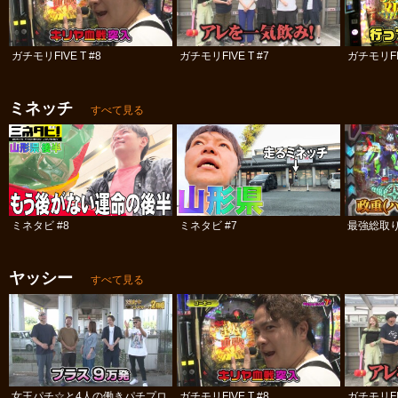
ガチモリFIVE T #8
ガチモリFIVE T #7
ガチモリFIV
ミネッチ
すべて見る
ミネタビ #8
ミネタビ #7
最強総取り
ヤッシー
すべて見る
女王パチ☆と4人の働きパチプロ
ガチモリFIVE T #8
ガチモリFIV