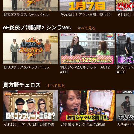
LT3.0プラススペックバトル
それゆけ！アツい日狙い隊 #29
それゆけ！
eF炎炎ノ消防隊2 シンラver.
すべて見る
LT3.0プラススペックバトル
満天アゲ×2カルテット ACT2
満天アゲ×
#111
#110
貴方野チェロス
すべて見る
それゆけ！アツい日狙い隊 #40
ガチ盛りキングダム #2後編
ガチ盛りキ