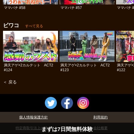
ママパチ #58
ママパチ #57
ママパチ #
ビワコ
すべて見る
満天アゲ×2カルテット ACT2
満天アゲ×2カルテット ACT2
満天アゲ×
#124
#123
#122
＜ 戻る
個人情報保護方針
利用規約
特定商取引法上の表示
会社概要
まずは7日間無料体験