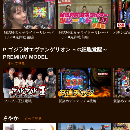
雑誌対抗 女子ライターリレーバ
雑誌対抗 女子ライターリレーバ
パチンコ実
トル!! #先鋒戦 後編
トル!! #先鋒戦 前編
P ゴジラ対エヴァンゲリオン ～G細胞覚醒～
PREMIUM MODEL
すべて見る
ブルブル王決定戦
髪染めデスマッチ #後編
髪染めデス
さやか
すべて見る