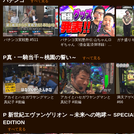
パチンコ
すべて見る
パチンコ実戦塾 #511
パチンコ実戦塾外伝 山ちゃんロ
ガチ盛りキ
ギちゃん 〈借金返済弾球録〉
#113
P真・一騎当千～桃園の誓い～
すべて見る
アカイとハセガワヤングマンと
アカイとハセガワヤングマンと
満天アゲ×
真紀子 #後編
真紀子 #前編
#66
P 新世紀エヴァンゲリオン ～未来への咆哮～ SPECIA
EDITION
すべて見る