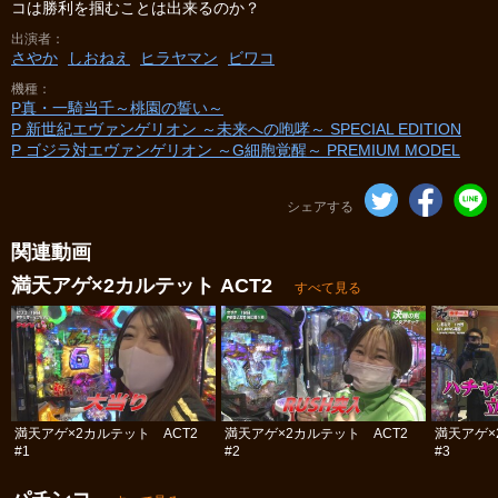
コは勝利を掴むことは出来るのか？
出演者
さやか
しおねえ
ヒラヤマン
ビワコ
機種
P真・一騎当千～桃園の誓い～
P 新世紀エヴァンゲリオン ～未来への咆哮～ SPECIAL EDITION
P ゴジラ対エヴァンゲリオン ～G細胞覚醒～ PREMIUM MODEL
シェアする
関連動画
満天アゲ×2カルテット ACT2
すべて見る
満天アゲ×2カルテット ACT2
満天アゲ×2カルテット ACT2
満天アゲ×
#1
#2
#3