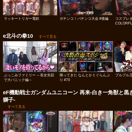
ラッキートリガー電鉄
ガチンコ！パチンコ大会 #後編
コスプレ
COLORFU
e北斗の拳10
すべて見る
ぶっこみファミリー ～長女失踪
帰ってきた なんとか１ぐらんぷ
ブルブル
で大パニック編～
り #70
eF機動戦士ガンダムユニコーン 再来‐白き一角獣と黒
獅子‐
すべて見る