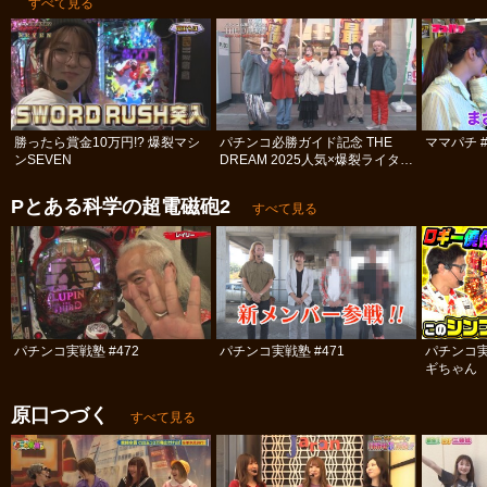
すべて見る
勝ったら賞金10万円!? 爆裂マシ
パチンコ必勝ガイド記念 THE
ママパチ #
ンSEVEN
DREAM 2025人気×爆裂ライター
決定戦 #1
Pとある科学の超電磁砲2
すべて見る
パチンコ実戦塾 #472
パチンコ実戦塾 #471
パチンコ
ギちゃん 
#61
原口つづく
すべて見る