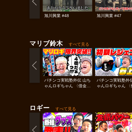
旭川興業 #48
旭川興業 #47
マリブ鈴木
すべて見る
パチンコ実戦塾外伝 山ち
パチンコ実戦塾外伝
ゃんロギちゃん 〈借金返
ゃんロギちゃん 〈
済弾球録〉 #84
済弾球録〉 #83
ロギー
すべて見る