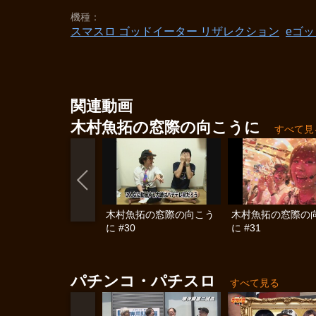
機種
スマスロ ゴッドイーター リザレクション
eゴッ
関連動画
木村魚拓の窓際の向こうに
すべて見
木村魚拓の窓際の向こう
木村魚拓の窓際の
に #30
に #31
パチンコ・パチスロ
すべて見る