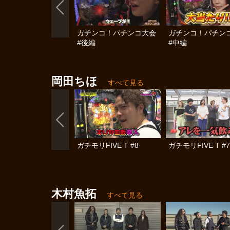
ガチンコ！パチンコ大会
ガチンコ！パチン
#後編
#中編
岡田ちほ
すべて見る
ガチモリFIVE T #8
ガチモリFIVE T #7
木村魚拓
すべて見る