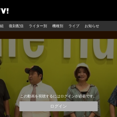
組
復刻配信
ライター別
機種別
ライブ
お知らせ
この動画を視聴するにはログインが必要です。
ログイン