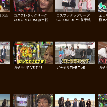
コ大会
コスプレタッグリーグ
コスプレタッグリーグ
全日
COLORFUL #3 後半戦
COLORFUL #3 前半戦
権 #2
ガチモリFIVE T #6
ガチモリFIVE T #5
ガチモ