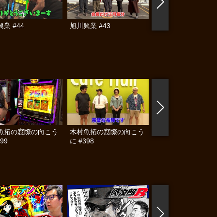
業 #44
旭川興業 #43
旭川興業 #42
魚拓の窓際の向こう
木村魚拓の窓際の向こう
木村魚拓の窓際の向
99
に #398
に #397