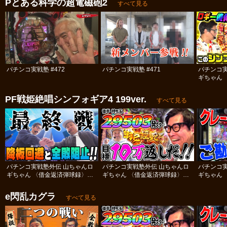
Pとある科学の超電磁砲2
すべて見る
パチンコ実戦塾 #472
パチンコ実戦塾 #471
パチンコ
ギちゃん 
#61
PF戦姫絶唱シンフォギア4 199ver.
すべて見る
パチンコ実戦塾外伝 山ちゃんロ
パチンコ実戦塾外伝 山ちゃんロ
パチンコ
ギちゃん 〈借金返済弾球録〉
ギちゃん 〈借金返済弾球録〉
ギちゃん 
#49
#48
#47
e閃乱カグラ
すべて見る