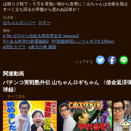
は残り２戦で－５万を背負い朝から攻勢に！山ちゃんは全敗を阻止
すべく立ち回るが序盤から思わぬ誤算が！
出演者
山ちゃんボンバー
ロギー
機種
e Re:ゼロから始める異世界生活 season2
Pとある科学の超電磁砲2
PF戦姫絶唱シンフォギア4 199ver.
e閃乱カグラ
e蒼天の拳 羅龍
シェアする
関連動画
パチンコ実戦塾外伝 山ちゃんロギちゃん 〈借金返済
球録〉
すべて見る