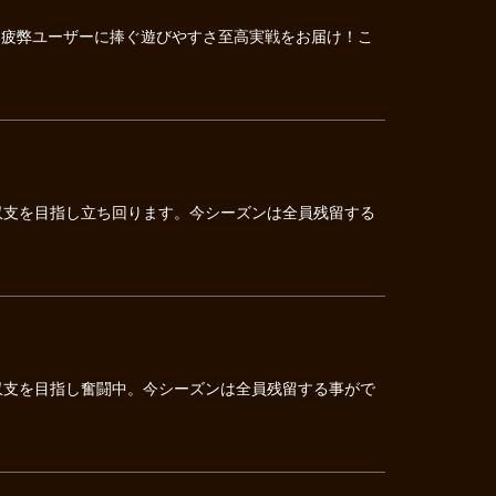
に疲弊ユーザーに捧ぐ遊びやすさ至高実戦をお届け！こ
収支を目指し立ち回ります。今シーズンは全員残留する
収支を目指し奮闘中。今シーズンは全員残留する事がで