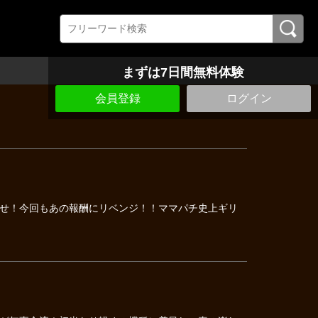
まずは7日間無料体験
会員登録
ログイン
せ！今回もあの報酬にリベンジ！！ママパチ史上ギリ