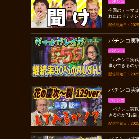
パチンコ
今回のテーマは
れにはドテチン
配信開始日：2025
パチンコ実戦
パチンコ
「パチンコ実戦
事ができるのか
配信開始日：2025
パチンコ実戦
パチンコ
「パチンコ実戦
きるのか?お楽
配信開始日：2025