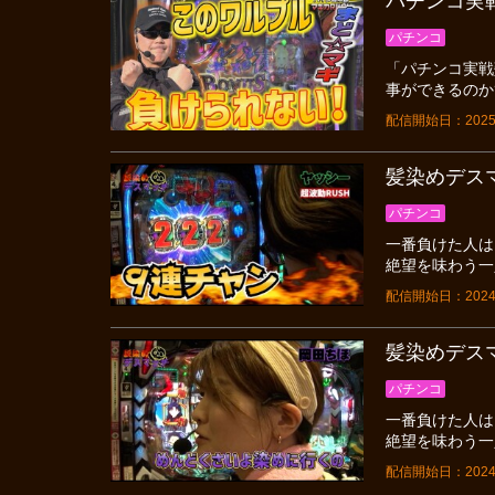
パチンコ実戦
パチンコ
「パチンコ実戦
事ができるのか
配信開始日：2025
髪染めデスマ
パチンコ
一番負けた人は
絶望を味わう一
配信開始日：2024
髪染めデスマ
パチンコ
一番負けた人は
絶望を味わう一
配信開始日：2024