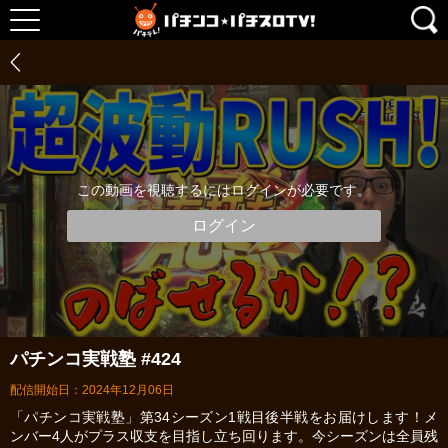
この動画を視聴するにはログインが必要です。
ログイン
パチンコ実戦塾 #424
配信開始日：2024年12月06日
「パチンコ実戦塾」第34シーズン1戦目後半戦をお届けします！メ
ンバー4人がプラス収支を目指し立ち回ります。今シーズンは全員残