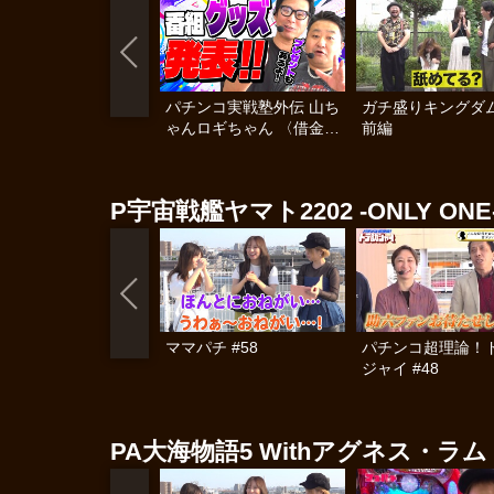
パチンコ実戦塾外伝 山ち
ガチ盛りキングダム
ゃんロギちゃん 〈借金返
前編
済弾球録〉 #113
P宇宙戦艦ヤマト2202 ‐ONLY ONE‐ L
ママパチ #58
パチンコ超理論！
ジャイ #48
PA大海物語5 Withアグネス・ラム