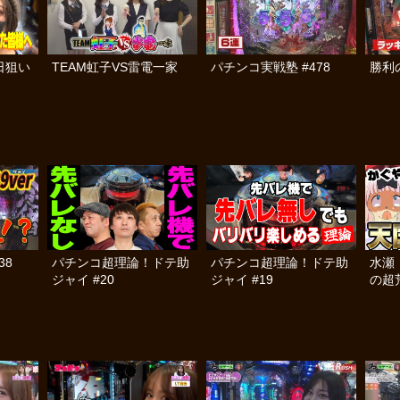
日狙い
TEAM虹子VS雷電一家
パチンコ実戦塾 #478
勝利
38
パチンコ超理論！ドテ助
パチンコ超理論！ドテ助
水瀬
ジャイ #20
ジャイ #19
の超