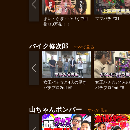
まい・らぎ・つづくで目
ママパチ #31
指せ3万発！！
バイク修次郎
すべて見る
女王パチ☆と4人の働き
女王パチ☆と4人
パチプロ2nd #9
パチプロ2nd #8
山ちゃんボンバー
すべて見る