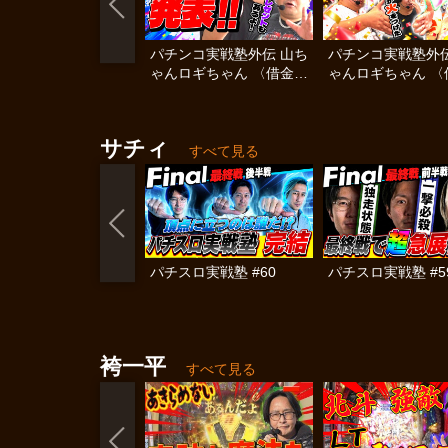
パチンコ実戦塾外伝 山ち
パチンコ実戦塾外伝
ゃんロギちゃん 〈借金返
ゃんロギちゃん 〈
済弾球録〉 #113
済弾球録〉 #112
サチィ
すべて見る
パチスロ実戦塾 #60
パチスロ実戦塾 #5
袴一平
すべて見る