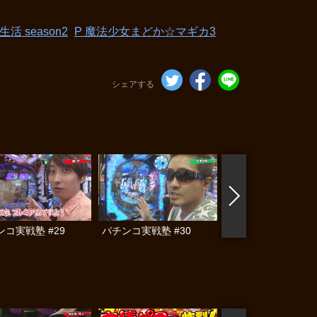
活 season2
P 魔法少女まどか☆マギカ3
シェアする
ンコ実戦塾 #29
パチンコ実戦塾 #30
パチンコ実戦塾 #31