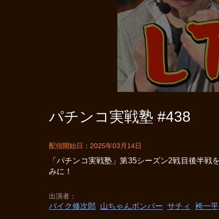
パチンコ実戦塾 #438
配信開始日：2025年03月14日
「パチンコ実戦塾」第35シーズン2戦目後半戦
みに！
出演者
バイク修次郎
山ちゃんボンバー
サチィ
袴一平