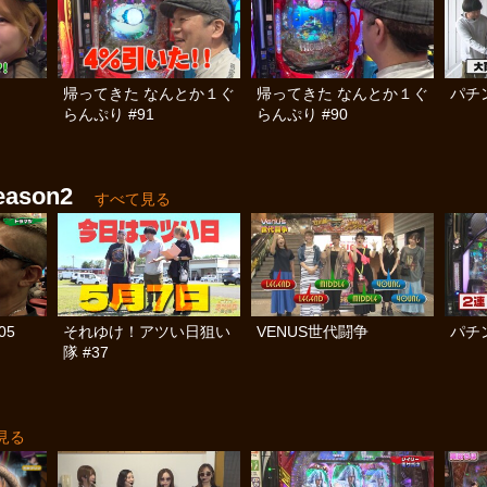
帰ってきた なんとか１ぐ
帰ってきた なんとか１ぐ
パチン
らんぷり #91
らんぷり #90
ason2
すべて見る
05
それゆけ！アツい日狙い
VENUS世代闘争
パチン
隊 #37
見る