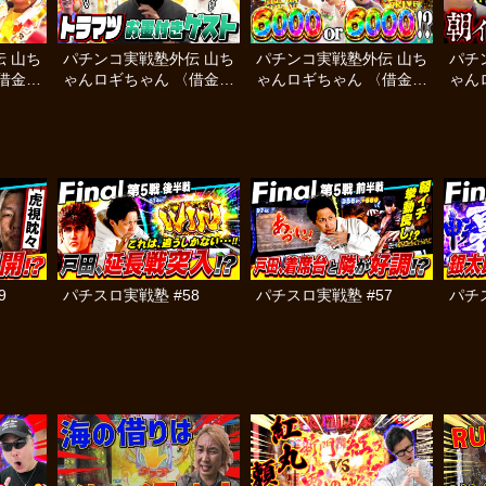
 山ち
パチンコ実戦塾外伝 山ち
パチンコ実戦塾外伝 山ち
パチ
借金返
ゃんロギちゃん 〈借金返
ゃんロギちゃん 〈借金返
ゃん
済弾球録〉 #111
済弾球録〉 #110
済弾球
9
パチスロ実戦塾 #58
パチスロ実戦塾 #57
パチ