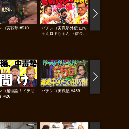
コ実戦塾 #510
パチンコ実戦塾外伝 山ち
ガチモリFIVE T #8
ゃんロギちゃん 〈借金返
済弾球録〉 #112
ンコ超理論！ドテ助
パチンコ実戦塾 #439
パチンコ実戦塾 #43
 #26