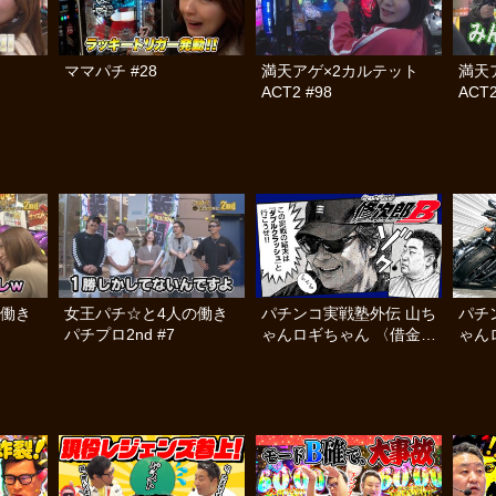
ママパチ #28
満天アゲ×2カルテット
満天
ACT2 #98
ACT2
の働き
女王パチ☆と4人の働き
パチンコ実戦塾外伝 山ち
パチ
パチプロ2nd #7
ゃんロギちゃん 〈借金返
ゃん
済弾球録〉 #108
済弾球