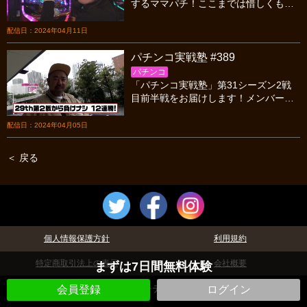
するママパチ！ここまでは惜しくも目
標に到達できていない実戦が続くママ
たち！今回こそ悲願達成となるか！？
配信日：2024年04月11日
パチンコ実戦塾 #389
パチンコ
「パチンコ実戦塾」第31シーズン2戦
目前半戦をお届けします！メンバー４
人がプラス収支を目指し立ち回りま
す。今シーズンは全員残留する事がで
配信日：2024年04月05日
きるのか?お楽しみに！
＜ 戻る
個人情報保護方針
利用規約
特定商取引法上の表示
会社概要
まずは7日間無料体験
©パチテレ！
会員登録
ログイン