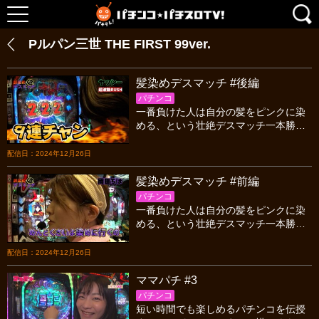
Pルパン三世 THE FIRST 99ver.
髪染めデスマッチ #後編
パチンコ
一番負けた人は自分の髪をピンクに染
める、という壮絶デスマッチ一本勝
負。この企画に参加してくれた男女5名
のライターに拍手を、そして絶望を味
配信日：2024年12月26日
わう一人に憐れみを…。
髪染めデスマッチ #前編
パチンコ
一番負けた人は自分の髪をピンクに染
める、という壮絶デスマッチ一本勝
負。この企画に参加してくれた男女5名
のライターに拍手を、そして絶望を味
配信日：2024年12月26日
わう一人に憐れみを…。
ママパチ #3
パチンコ
短い時間でも楽しめるパチンコを伝授