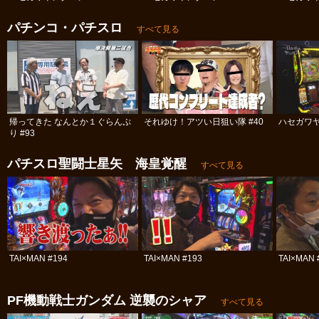
パチンコ・パチスロ
すべて見る
帰ってきた なんとか１ぐらんぷ
それゆけ！アツい日狙い隊 #40
ハセガワヤ
り #93
パチスロ聖闘士星矢 海皇覚醒
すべて見る
TAI×MAN #194
TAI×MAN #193
TAI×MAN 
PF機動戦士ガンダム 逆襲のシャア
すべて見る