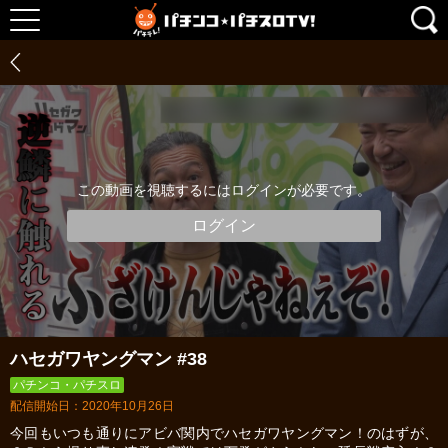
この動画を視聴するにはログインが必要です。
ログイン
ハセガワヤングマン #38
パチンコ・パチスロ
配信開始日：2020年10月26日
今回もいつも通りにアビバ関内でハセガワヤングマン！のはずが、