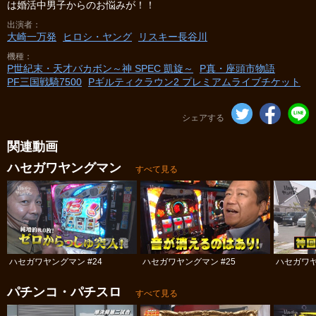
は婚活中男子からのお悩みが！！
出演者
大崎一万発
ヒロシ・ヤング
リスキー長谷川
機種
P世紀末・天才バカボン～神 SPEC 凱旋～
P真・座頭市物語
PF三国戦騎7500
Pギルティクラウン2 プレミアムライブチケット
シェアする
関連動画
ハセガワヤングマン
すべて見る
ハセガワヤングマン #24
ハセガワヤングマン #25
ハセガワヤ
パチンコ・パチスロ
すべて見る