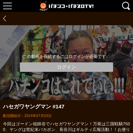
この動画を視聴するにはログインが必要です。
ログイン
ハセガワヤングマン #147
配信開始日：2024年07月03日
今回はゴードン祖師谷でハセガワヤングマン！万発は三国戦騎750
0、ヤングは世紀末バカボン、長谷川はギルティ広報活動！！お便り