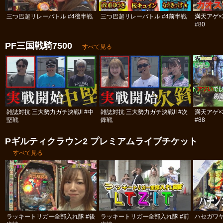
三つ巴超リレーバトル #4後半戦
三つ巴超リレーバトル #4前半戦
満天アゲ×
#80
PF三国戦騎7500
すべて見る
雑誌対抗 三大勢力ガチ決戦!! #中
雑誌対抗 三大勢力ガチ決戦!! #次
満天アゲ×
堅戦
鋒戦
#88
Pギルティクラウン2 プレミアムライブチケット
すべて見る
ラッキートリガー全部入れ隊 #後
ラッキートリガー全部入れ隊 #前
ハセガワヤ