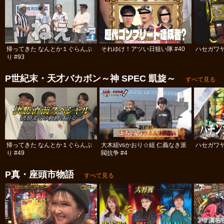
帰ってきた なんとか１ぐらんぷ
それゆけ！アツい日狙い隊 #40
ハセガワヤ
り #93
P世紀末・天才バカボン～神 SPEC 凱旋～
すべて見る
帰ってきた なんとか１ぐらんぷ
大木組vsかおり☆組 仁義なき派
ハセガワヤ
り #49
閥抗争 #4
P真・座頭市物語
すべて見る