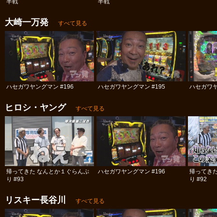
半戦
半戦
大崎一万発
すべて見る
ハセガワヤングマン #196
ハセガワヤングマン #195
ハセガワヤ
ヒロシ・ヤング
すべて見る
帰ってきた なんとか１ぐらんぷ
ハセガワヤングマン #196
帰ってき
り #93
り #92
リスキー長谷川
すべて見る