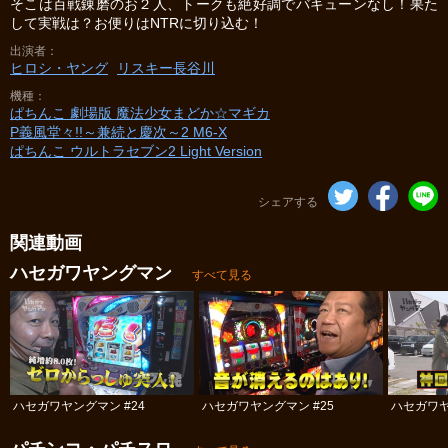
そこは百戦錬磨のお２人、トークも絶好調でバキューンなし！果た
して実戦は？お便りはNTRに切り込む！
出演者
ヒロシ・ヤング
リスキー長谷川
機種
ぱちんこ 劇場版 魔法少女まどか☆マギカ
P義風堂々!!～兼続と慶次～2 M6‐X
ぱちんこ ウルトラセブン2 Light Version
シェアする
関連動画
ハセガワヤングマン
すべて見る
ハセガワヤングマン #24
ハセガワヤングマン #25
ハセガワヤ