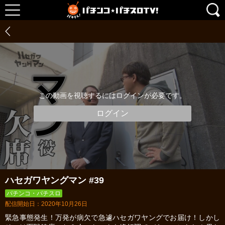
この動画を視聴するにはログインが必要です。
ログイン
ハセガワヤングマン #39
パチンコ・パチスロ
配信開始日：2020年10月26日
緊急事態発生！万発が病欠で急遽ハセガワヤングでお届け！しかし