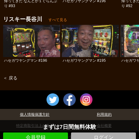
帰ってきた なんとか１ぐらんぷ
ハセガワヤングマン #196
帰ってき
り #93
り #92
リスキー長谷川
すべて見る
ハセガワヤングマン #196
ハセガワヤングマン #195
ハセガワヤ
＜ 戻る
個人情報保護方針
利用規約
特定商取引法上の表示
会社概要
まずは7日間無料体験
©パチテレ！
会員登録
ログイン