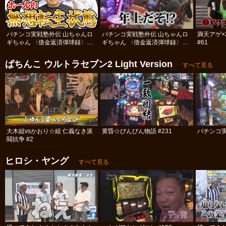
パチンコ実戦塾外伝 山ちゃんロ
パチンコ実戦塾外伝 山ちゃんロ
満天アゲ×
ギちゃん 〈借金返済弾球録〉
ギちゃん 〈借金返済弾球録〉
#61
#20
#19
ぱちんこ ウルトラセブン2 Light Version
すべて見る
大木組vsかおり☆組 仁義なき派
黄昏☆びんびん物語 #231
パチンコ実
閥抗争 #2
ヒロシ・ヤング
すべて見る