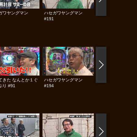
ガワヤングマン
ハセガワヤングマン
ハセガワヤングマン
#191
#190
てきた なんとか１ぐ
ハセガワヤングマン
帰ってきた なんと
り #91
#194
らんぷり #90