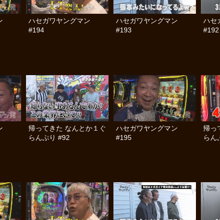
ン
ハセガワヤングマン
ハセガワヤングマン
ハセ
#194
#193
#192
ン
帰ってきた なんとか１ぐ
ハセガワヤングマン
帰っ
らんぷり #92
#195
らんぷ