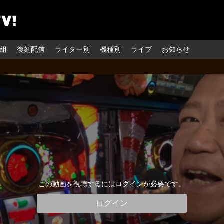
組
復刻配信
ライター別
機種別
ライブ
お知らせ
この動画を視聴するにはログインが必要です。
ログイン