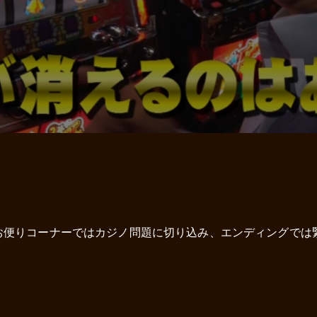
！お便りコーナーではカジノ問題に切り込み、エンディングで