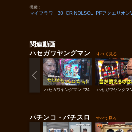
機種
マイフラワー30
CR NOLSOL
PFアクエリオン
関連動画
ハセガワヤングマン
すべて見る
ハセガワヤングマン #24
ハセガワヤングマン 
パチンコ・パチスロ
すべて見る