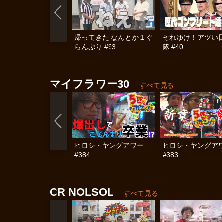
帰ってきた なんとか１ぐ
それゆけ！アツい
らんぷり #93
隊 #40
マイフラワー30
すべて見る
ヒロシ・ヤングアワー
ヒロシ・ヤングア
#384
#383
CR NOLSOL
すべて見る