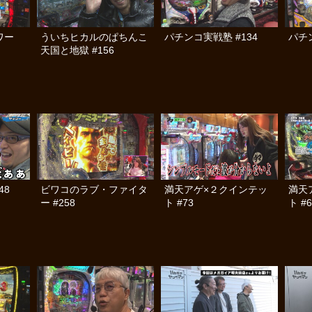
ワー
ういちヒカルのぱちんこ
パチンコ実戦塾 #134
パチン
天国と地獄 #156
48
ビワコのラブ・ファイタ
満天アゲ×２クインテッ
満天
ー #258
ト #73
ト #6