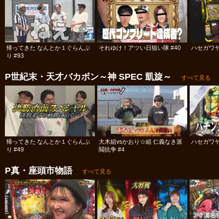
帰ってきた なんとか１ぐらんぷ
それゆけ！アツい日狙い隊 #40
ハセガワヤ
り #93
P世紀末・天才バカボン～神 SPEC 凱旋～
すべて見る
帰ってきた なんとか１ぐらんぷ
大木組vsかおり☆組 仁義なき派
ハセガワヤ
り #49
閥抗争 #4
P真・座頭市物語
すべて見る