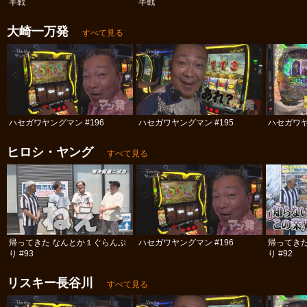
半戦
半戦
大崎一万発
すべて見る
ハセガワヤングマン #196
ハセガワヤングマン #195
ハセガワヤ
ヒロシ・ヤング
すべて見る
帰ってきた なんとか１ぐらんぷ
ハセガワヤングマン #196
帰ってき
り #93
り #92
リスキー長谷川
すべて見る