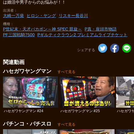
は婚活中男子からのお悩みが！！
出演者
大崎一万発
ヒロシ・ヤング
リスキー長谷川
機種
P世紀末・天才バカボン～神 SPEC 凱旋～
P真・座頭市物語
PF三国戦騎7500
Pギルティクラウン2 プレミアムライブチケット
シェアする
関連動画
ハセガワヤングマン
すべて見る
ハセガワヤングマン #24
ハセガワヤングマン #25
ハセガワヤ
パチンコ・パチスロ
すべて見る