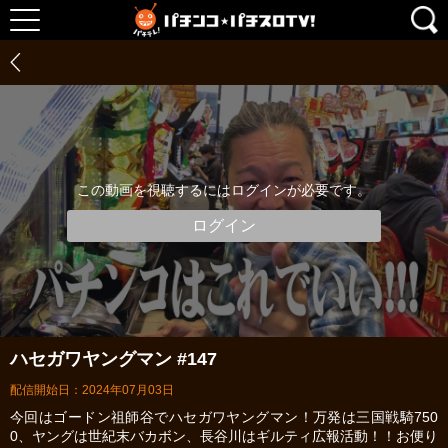
この動画を視聴するにはログインが必要です。
ログイン
ハセガワヤングマン #147
配信開始日：2024年07月03日
今回はゴードン祖師谷でハセガワヤングマン！万発は三国戦騎750
0、ヤングは世紀末バカボン、長谷川はギルティ広報活動！！お便り