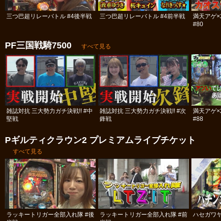
三つ巴超リレーバトル #4後半戦
三つ巴超リレーバトル #4前半戦
満天アゲ×
#80
PF三国戦騎7500
すべて見る
雑誌対抗 三大勢力ガチ決戦!! #中
雑誌対抗 三大勢力ガチ決戦!! #次
満天アゲ×
堅戦
鋒戦
#88
Pギルティクラウン2 プレミアムライブチケット
すべて見る
ラッキートリガー全部入れ隊 #後
ラッキートリガー全部入れ隊 #前
ハセガワヤ