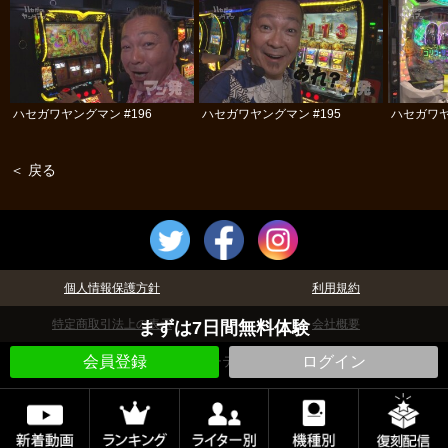
ハセガワヤングマン #196
ハセガワヤングマン #195
ハセガワヤ
＜ 戻る
個人情報保護方針
利用規約
特定商取引法上の表示
会社概要
まずは7日間無料体験
©パチテレ！
会員登録
ログイン