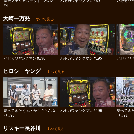
満天アゲ×2カルテット ACT2
ハセガワヤングマン #69
ハセガワヤ
#4
大崎一万発
すべて見る
ハセガワヤングマン #196
ハセガワヤングマン #195
ハセガワヤ
ヒロシ・ヤング
すべて見る
帰ってきた なんとか１ぐらんぷ
ハセガワヤングマン #196
帰ってき
り #93
り #92
リスキー長谷川
すべて見る