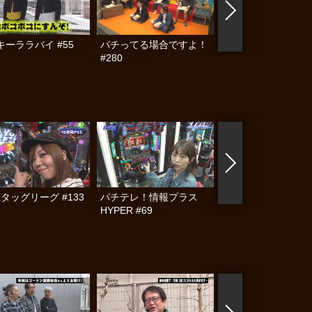
キーララバイ #55
パチってる場合ですよ！
満天アゲ×2カル
#280
ACT2 #2
Lタッグリーグ #133
パチテレ！情報プラス
ハセガワヤングマン 
HYPER #69