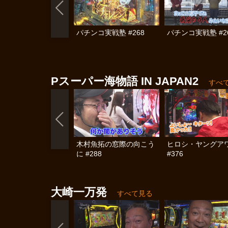
パチンコ実戦塾 #268
パチンコ実戦塾 #2
Pスーパー海物語 IN JAPAN2
すべ
木村魚拓の窓際の向こう
ヒロシ・ヤングア
に #288
#376
大崎一万発
すべて見る