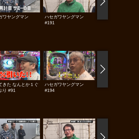
ガワヤングマン
ハセガワヤングマン
ハセガワヤングマン
#191
#190
てきた なんとか１ぐ
ハセガワヤングマン
帰ってきた なんと
り #91
#194
らんぷり #90