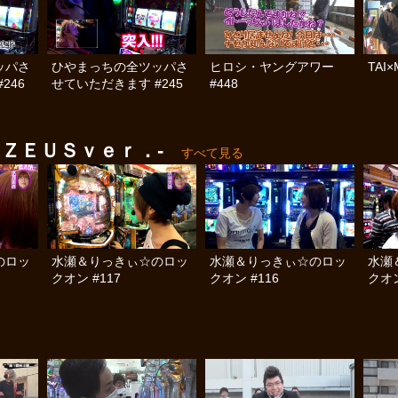
ッパさ
ひやまっちの全ツッパさ
ヒロシ・ヤングアワー
TAI×
246
せていただきます #245
#448
ＺＥＵＳｖｅｒ．-
すべて見る
のロッ
水瀬＆りっきぃ☆のロッ
水瀬＆りっきぃ☆のロッ
水瀬
クオン #117
クオン #116
クオン