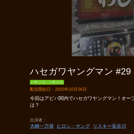
ハセガワヤングマン #29
パチンコ・パチスロ
配信開始日：2020年10月26日
今回はアビバ関内でハセガワヤングマン！オー
は？
出演者
大崎一万発
ヒロシ・ヤング
リスキー長谷川