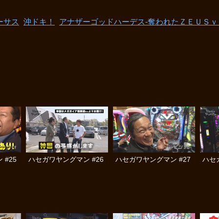
ーサス
沖ドキ！
アナザーゴッドハーデス-奪われたＺＥＵＳｖ
#25
ハセガワヤングマン #26
ハセガワヤングマン #27
ハセ