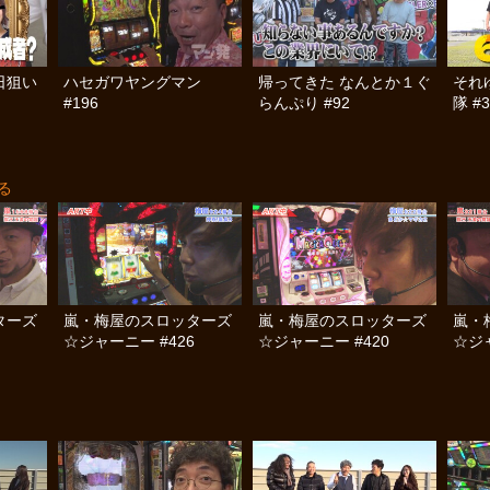
日狙い
ハセガワヤングマン
帰ってきた なんとか１ぐ
それ
#196
らんぷり #92
隊 #3
る
ターズ
嵐・梅屋のスロッターズ
嵐・梅屋のスロッターズ
嵐・
☆ジャーニー #426
☆ジャーニー #420
☆ジャ