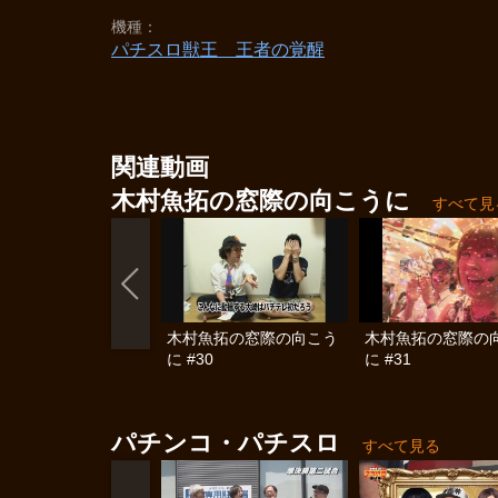
機種
パチスロ獣王 王者の覚醒
関連動画
木村魚拓の窓際の向こうに
すべて見
木村魚拓の窓際の向こう
木村魚拓の窓際の
に #30
に #31
パチンコ・パチスロ
すべて見る