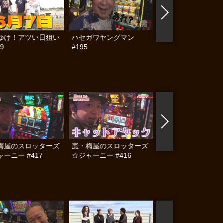
ゆけ！アツい日狙い
ハセガワヤングマン
帰ってきた なんと
9
#195
らんぷり #91
梅屋のスロッターズ
嵐・梅屋のスロッターズ
S-1 GRAND PRIX #
ーニー #417
☆ジャーニー #416