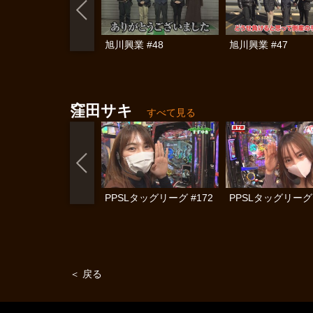
旭川興業 #48
旭川興業 #47
窪田サキ
すべて見る
PPSLタッグリーグ #172
PPSLタッグリーグ 
＜ 戻る