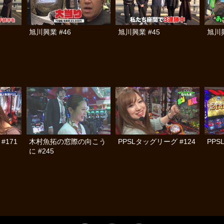
旭川興業 #46
旭川興業 #45
旭川興
#171
木村魚拓の窓際の向こう
PPSLタッグリーグ #124
PPS
に #245