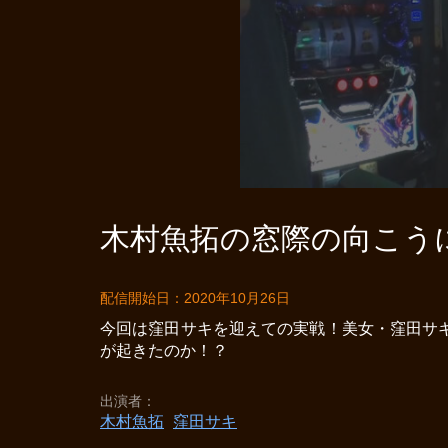
木村魚拓の窓際の向こうに 
配信開始日：2020年10月26日
今回は窪田サキを迎えての実戦！美女・窪田サ
が起きたのか！？
出演者
木村魚拓
窪田サキ