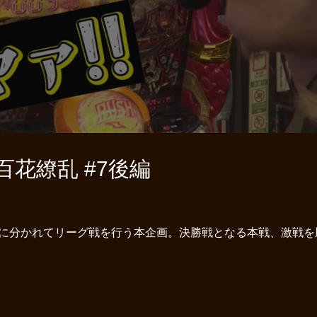
花繚乱 #7後編
に分かれてリーグ戦を行う本企画。決勝戦となる本戦、激戦を勝