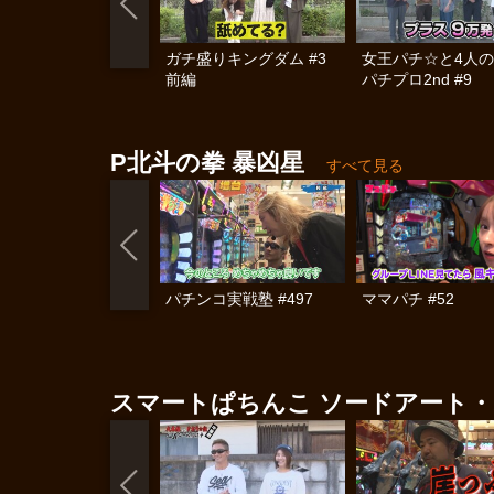
ガチ盛りキングダム #3
女王パチ☆と4人
前編
パチプロ2nd #9
P北斗の拳 暴凶星
すべて見る
パチンコ実戦塾 #497
ママパチ #52
スマートぱちんこ ソードアート