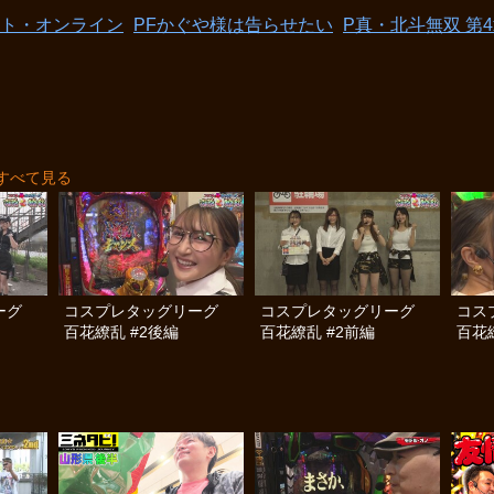
ート・オンライン
PFかぐや様は告らせたい
P真・北斗無双 第
すべて見る
リーグ
コスプレタッグリーグ
コスプレタッグリーグ
コス
百花繚乱 #2後編
百花繚乱 #2前編
百花