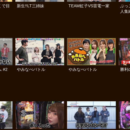
くで目
新生!!LT三姉妹
TEAM虹子VS雷電一家
ぶっ
人集
 #2
やみなべバトル
やみなべバトル
勝利