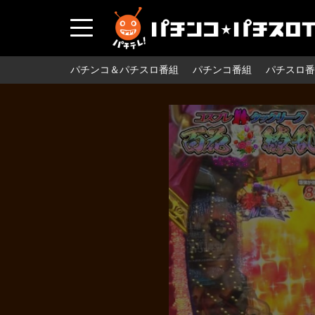
パチンコ＆パチスロ番組
パチンコ番組
パチスロ番