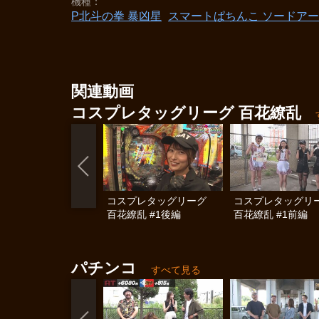
機種
P北斗の拳 暴凶星
スマートぱちんこ ソードア
関連動画
コスプレタッグリーグ 百花繚乱
コスプレタッグリーグ
コスプレタッグ
百花繚乱 #1後編
百花繚乱 #1前編
パチンコ
すべて見る