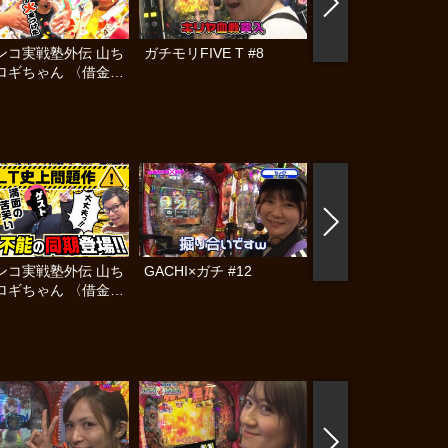
ンコ実戦塾外伝 山ち
ガチモリFIVE T #8
ママパチ #58
ロギちゃん 〈借金返
録〉 #112
ンコ実戦塾外伝 山ち
GACHI×ガチ #12
GACHI×ガチ #11
ロギちゃん 〈借金返
録〉 #95