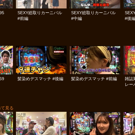
95
SEXY総取りカーニバル
SEXY総取りカーニバル
SE
#前編
#中編
#後
69
髪染めデスマッチ #後編
髪染めデスマッチ #前編
雑誌
レーバ
編
べて見る