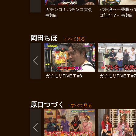
ガチンコ！パチンコ大会
パチ狼～一番勝っ
#後編
は誰だ!?～ #後編
岡田ちほ
すべて見る
ガチモリFIVE T #8
ガチモリFIVE T #7
原口つづく
すべて見る