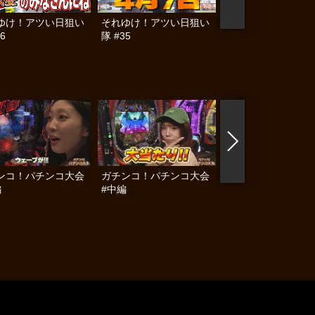
ゆけ！アツい日狙い
それゆけ！アツい日狙い
それゆけ！アツい日
6
隊 #35
隊 #34
ンコ！パチンコ大会
ガチンコ！パチンコ大会
シン・エヴァvsエ
編
#中編
哮 暴走出玉BATTLE