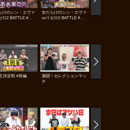
らけのシン・エヴァ
女だらけのシン・エヴァ
女だらけのシン・エ
ゼロ2 BATTLE #後
vsリゼロ2 BATTLE #中
vsリゼロ2 BATTLE
編
編
女王決定戦 #前編
激闘！セレクションマッ
メガモリダービー～
チ
馬に乗って罰ゲーム
～