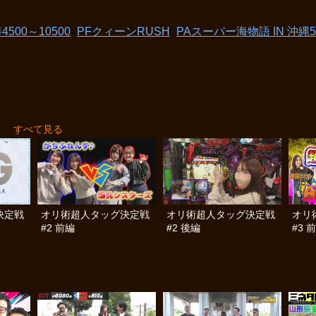
500～10500
PFクィーンRUSH
PAスーパー海物語 IN 沖縄5 
すべて見る
決定戦
オリ術超人タッグ決定戦
オリ術超人タッグ決定戦
オリ
#2 前編
#2 後編
#3 