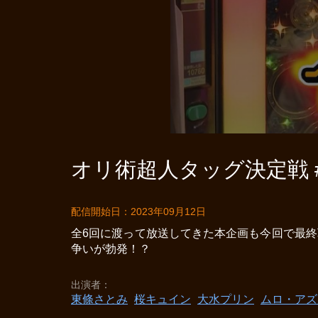
オリ術超人タッグ決定戦 #
配信開始日：2023年09月12日
全6回に渡って放送してきた本企画も今回で最
争いが勃発！？
出演者
東條さとみ
桜キュイン
大水プリン
ムロ・アズ