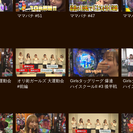
ママパチ #51
ママパチ #47
ママパ
運動会
オリ術ガールズ 大運動会
Girlsタッグリーグ 爆連
Gir
#前編
ハイスクールII #3 後半戦
ハイス