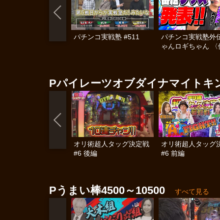
パチンコ実戦塾 #511
パチンコ実戦塾外伝
ゃんロギちゃん 〈
済弾球録〉 #113
Pパイレーツオブダイナマイトキ
オリ術超人タッグ決定戦
オリ術超人タッグ
#6 後編
#6 前編
Pうまい棒4500～10500
すべて見る