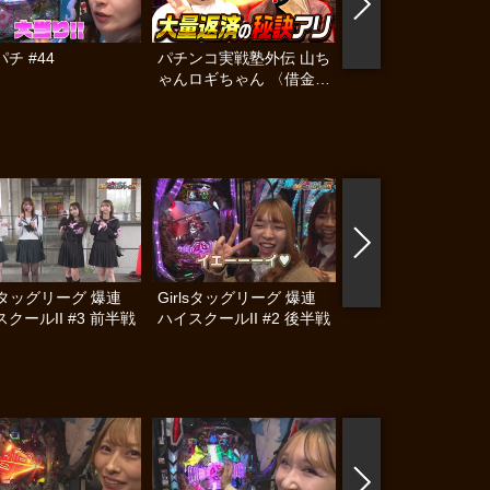
チ #44
パチンコ実戦塾外伝 山ち
帰ってきた なんと
ゃんロギちゃん 〈借金返
らんぷり #73
済弾球録〉 #75
lsタッグリーグ 爆連
Girlsタッグリーグ 爆連
Girlsタッグリーグ 
クールII #3 前半戦
ハイスクールII #2 後半戦
ハイスクールII #2