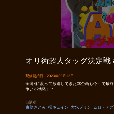
オリ術超人タッグ決定戦 #
配信開始日：2023年09月12日
全6回に渡って放送してきた本企画も今回で最
争いが勃発！？
出演者
東條さとみ
桜キュイン
大水プリン
ムロ・アズ