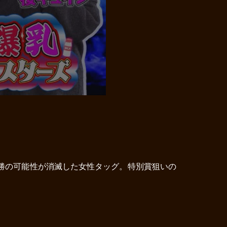
勝の可能性が消滅した女性タッグ。特別賞狙いの