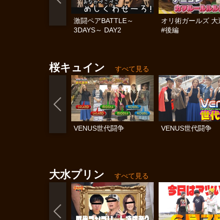
激闘ペアBATTLE～
オリ術ガールズ 大
3DAYS～ DAY2
#後編
桜キュイン
すべて見る
VENUS世代闘争
VENUS世代闘争
大水プリン
すべて見る