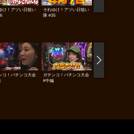
ゆけ！アツい日狙い
それゆけ！アツい日狙い
それゆけ！アツい日
6
隊 #35
隊 #34
ンコ！パチンコ大会
ガチンコ！パチンコ大会
シン・エヴァvsエ
編
#中編
哮 暴走出玉BATTLE