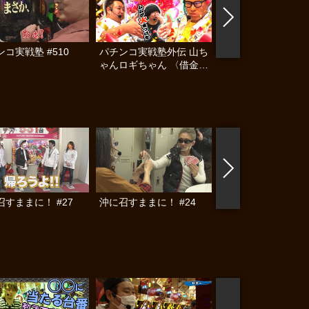
コ実戦塾 #510
パチンコ実戦塾外伝 山ち
ガチモリFIVE T #8
ゃんロギちゃん 〈借金返
済弾球録〉 #112
召すままに！ #27
沖に召すままに！ #24
【特番】ママパチ 