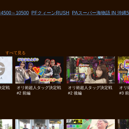
500～10500
PFクィーンRUSH
PAスーパー海物語 IN 沖縄5 
すべて見る
決定戦
オリ術超人タッグ決定戦
オリ術超人タッグ決定戦
オリ
#2 前編
#2 後編
#3 