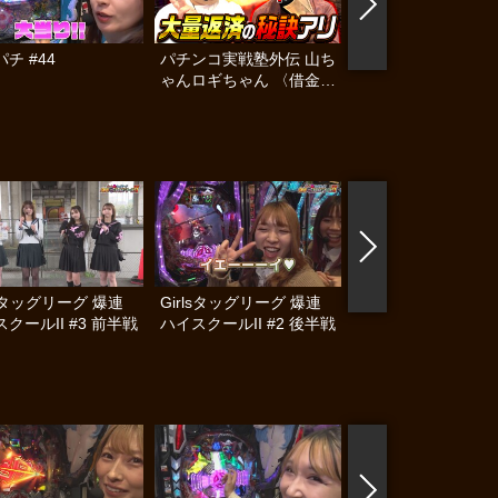
チ #44
パチンコ実戦塾外伝 山ち
帰ってきた なんと
ゃんロギちゃん 〈借金返
らんぷり #73
済弾球録〉 #75
lsタッグリーグ 爆連
Girlsタッグリーグ 爆連
Girlsタッグリーグ 
クールII #3 前半戦
ハイスクールII #2 後半戦
ハイスクールII #2