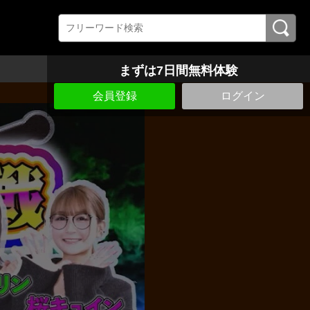
まずは7日間無料体験
会員登録
ログイン