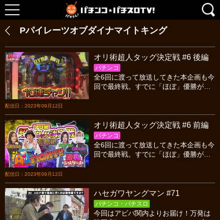
Pパイレーツオブダイナマイトキング
オリ術超人タッグ決定戦 #6 後編
パチンコ
全6回に渡って放送してきた本企画も今
回で最終戦。すでに「ほぼ」優勝が確
定している2人が迎え撃つのは優勝の可
能性が消滅した女性タッグ。特別賞狙
配信日：2023年09月12日
いの争いが勃発！？
オリ術超人タッグ決定戦 #6 前編
パチンコ
全6回に渡って放送してきた本企画も今
回で最終戦。すでに「ほぼ」優勝が確
定している2人が迎え撃つのは優勝の可
能性が消滅した女性タッグ。特別賞狙
配信日：2023年09月12日
いの争いが勃発！？
ハセガワヤングマン #71
パチンコ・パチスロ
今回はアビバ関内よりお届け！万発は