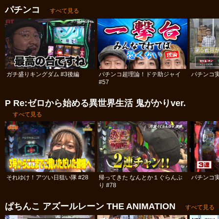
パチンコ
すべて見る
ガチ盛りキングダム #3後編
パチンコ超理論！ドテ助ジャイ
パチンコ実
#57
P Re:ゼロから始める異世界生活 鬼がかりver.
すべて見る
それゆけ！アツい日狙い隊 #28
帰ってきた なんとか１ぐらんぷ
パチンコ実
り #78
ぱちんこ アズールレーン THE ANIMATION
すべて見る