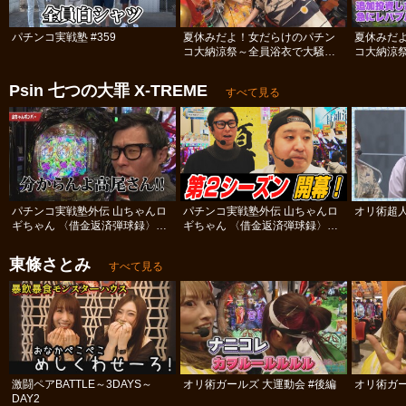
パチンコ実戦塾 #359
夏休みだよ！女だらけのパチン
夏休みだ
コ大納涼祭～全員浴衣で大騒ぎ
コ大納涼
SP～ #後編
SP～ #中
Psin 七つの大罪 X‐TREME
すべて見る
パチンコ実戦塾外伝 山ちゃんロ
パチンコ実戦塾外伝 山ちゃんロ
オリ術超人
ギちゃん 〈借金返済弾球録〉
ギちゃん 〈借金返済弾球録〉
#14
#13
東條さとみ
すべて見る
激闘ペアBATTLE～3DAYS～
オリ術ガールズ 大運動会 #後編
オリ術ガー
DAY2