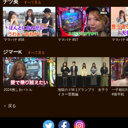
ナツ美
すべて見る
ママパチ #58
ママパチ #57
ママパチ #
ジマーK
すべて見る
2024推し台バトル
地獄のドM-1グランプリ 女子ラ
一子相伝!
イター受難編
#後半戦
＜ 戻る