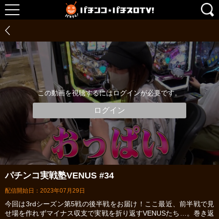
この動画を視聴するにはログインが必要です。
ログイン
パチンコ実戦塾VENUS #34
配信開始日：2023年07月29日
今回は3rdシーズン第5戦の後半戦をお届け！ここ最近、前半戦で見
せ場を作れずマイナス収支で実戦を折り返すVENUSたち…。巻き返