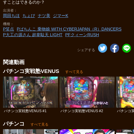
すことはできるのか？
出演者
岡田ちほ
ちょび
ナツ美
ジマーK
機種
P笑点
Pぱちんこ 乗物娘 WITH CYBERJAPAN（R）DANCERS
P大工の源さん 超韋駄天 LIGHT
PFクィーンRUSH
シェアする
関連動画
パチンコ実戦塾VENUS
すべて見る
パチンコ実戦塾VENUS #1
パチンコ実戦塾VENUS #2
パチンコ実
パチンコ
すべて見る