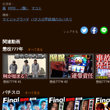
出演者
嵐
HYO．（飄）
マコト
機種
マイジャグラーV
パチスロ甲鉄城のカバネリ
シェアする
関連動画
懲役777年
すべて見る
懲役777年 #1
懲役777年 #2
懲役777年
パチスロ
すべて見る