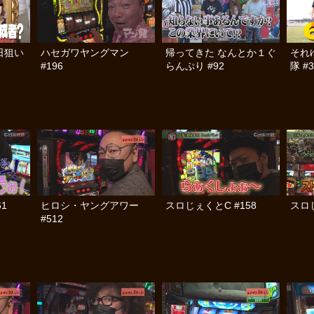
日狙い
ハセガワヤングマン
帰ってきた なんとか１ぐ
それ
#196
らんぷり #92
隊 #3
1
ヒロシ・ヤングアワー
スロじぇくとC #158
スロじ
#512