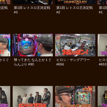
決定戦
第1回 レトスロ王決定戦
第1回 レトスロ王決定戦
第1
#3
#2
#1
か１ぐ
帰ってきた なんとか１ぐ
ヒロシ・ヤングアワー
ヒロ
らんぷり #90
#656
#653