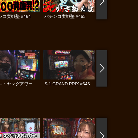
コ実戦塾 #464
パチンコ実戦塾 #463
ママパチ #37
シ・ヤングアワー
S-1 GRAND PRIX #646
S-1 GRAND PRIX #