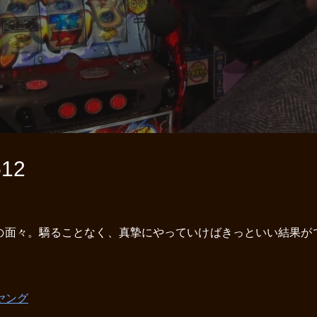
12
の面々。驕ることなく、真摯にやっていけばきっといい結果が
ヤング