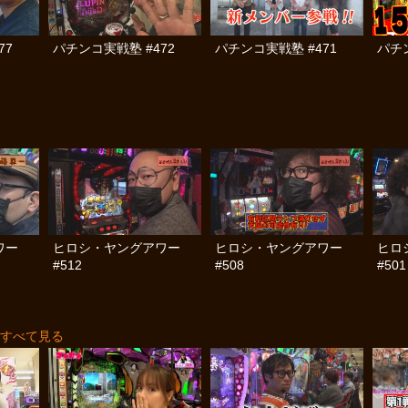
77
パチンコ実戦塾 #472
パチンコ実戦塾 #471
パチン
ワー
ヒロシ・ヤングアワー
ヒロシ・ヤングアワー
ヒロ
#512
#508
#501
すべて見る