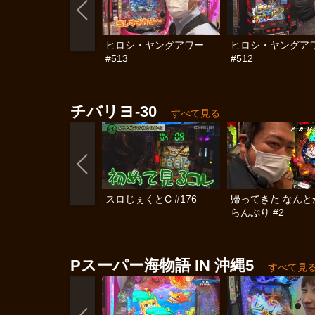
ヒロシ・ヤングアワー
ヒロシ・ヤングア
#513
#512
チバリヨ‐30
すべて見る
スロじぇくとC #176
帰ってきた なんと
らんぷり #2
Pスーパー海物語 IN 沖縄5
すべて見