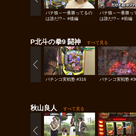
パチ狼～一番勝ってるの
パチ狼～一番勝っ
は誰だ!?～ #後編
は誰だ!?～ #前編
P北斗の拳9 闘神
すべて見る
パチンコ実戦塾 #316
パチンコ実戦塾 #3
秋山良人
すべて見る