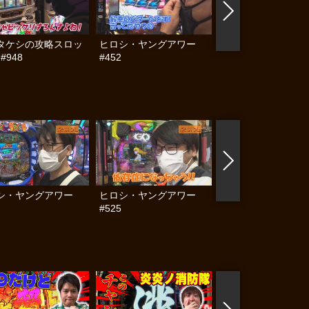
タケシの攻略スロッ
ヒロシ・ヤングアワー
ヒロシ・ヤングアワ
 #948
#452
#449
シ・ヤングアワー
ヒロシ・ヤングアワー
スロじぇくとC #16
#525