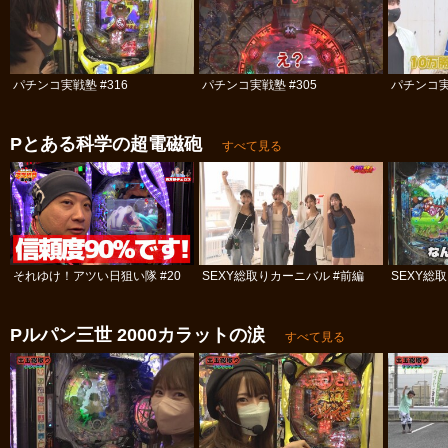
パチンコ実戦塾 #316
パチンコ実戦塾 #305
パチンコ実
Pとある科学の超電磁砲
すべて見る
それゆけ！アツい日狙い隊 #20
SEXY総取りカーニバル #前編
SEXY総
Pルパン三世 2000カラットの涙
すべて見る