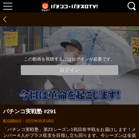
この動画を視聴するにはログインが必要です。
ログイン
パチンコ実戦塾 #291
配信開始日：2022年05月18日
「パチンコ実戦塾」第23シーズン1戦目前半戦をお届けします！メ
ンバー４人がプラス収支を目指し立ち回ります。今シーズンは全員