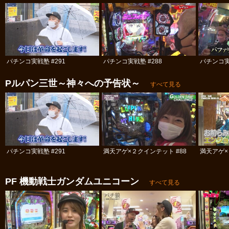
パチンコ実戦塾 #291
パチンコ実戦塾 #288
パチンコ実
Pルパン三世～神々への予告状～
すべて見る
パチンコ実戦塾 #291
満天アゲ×２クインテット #88
満天アゲ×
PF 機動戦士ガンダムユニコーン
すべて見る