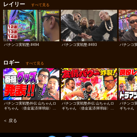
レイリー
すべて見る
パチンコ実戦塾 #494
パチンコ実戦塾 #493
パチンコ実
ロギー
すべて見る
パチンコ実戦塾外伝 山ちゃんロ
パチンコ実戦塾外伝 山ちゃんロ
パチンコ
ギちゃん 〈借金返済弾球録〉
ギちゃん 〈借金返済弾球録〉
ギちゃん 
#113
#112
#111
＜ 戻る