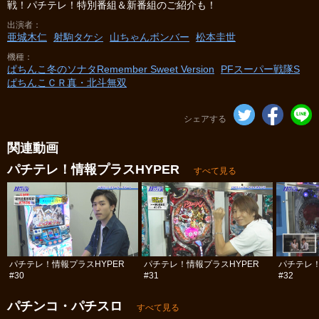
戦！パチテレ！特別番組＆新番組のご紹介も！
出演者
亜城木仁
射駒タケシ
山ちゃんボンバー
松本圭世
機種
ぱちんこ冬のソナタRemember Sweet Version
PFスーパー戦隊S
ぱちんこＣＲ真・北斗無双
シェアする
関連動画
パチテレ！情報プラスHYPER
すべて見る
パチテレ！情報プラスHYPER
パチテレ！情報プラスHYPER
パチテレ！
#30
#31
#32
パチンコ・パチスロ
すべて見る