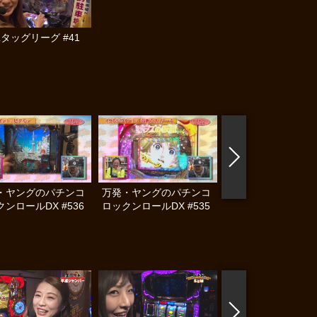
Lタッグリーグ #41
・ヤングのパチンコ
万発・ヤングのパチンコ
ヒロシ・ヤングアワ
ンロールDX #536
ロックンロールDX #535
#466