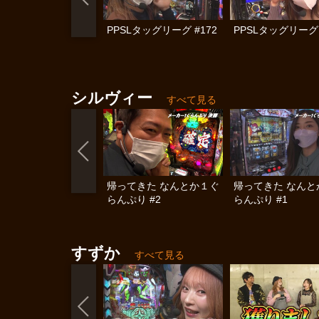
PPSLタッグリーグ #172
PPSLタッグリーグ 
シルヴィー
すべて見る
帰ってきた なんとか１ぐ
帰ってきた なんと
らんぷり #2
らんぷり #1
すずか
すべて見る