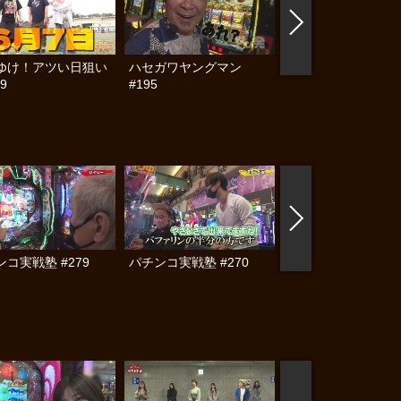
ゆけ！アツい日狙い
ハセガワヤングマン
帰ってきた なんと
9
#195
らんぷり #91
コ実戦塾 #279
パチンコ実戦塾 #270
満天アゲ×2カル
ACT2 #7