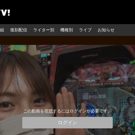
組
復刻配信
ライター別
機種別
ライブ
お知らせ
この動画を視聴するにはログインが必要です。
ログイン