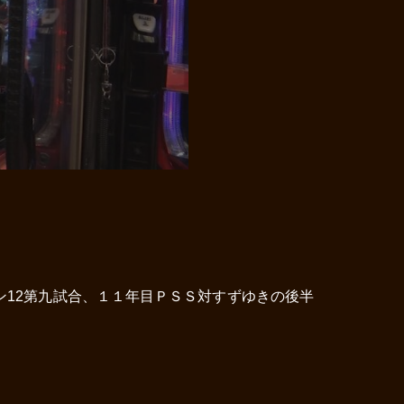
12第九試合、１１年目ＰＳＳ対すずゆきの後半