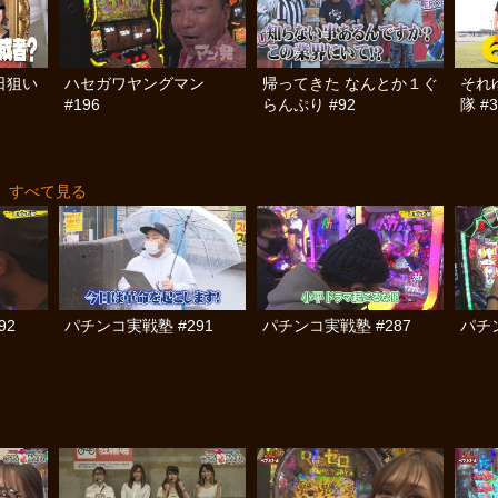
日狙い
ハセガワヤングマン
帰ってきた なんとか１ぐ
それ
#196
らんぷり #92
隊 #3
すべて見る
92
パチンコ実戦塾 #291
パチンコ実戦塾 #287
パチン