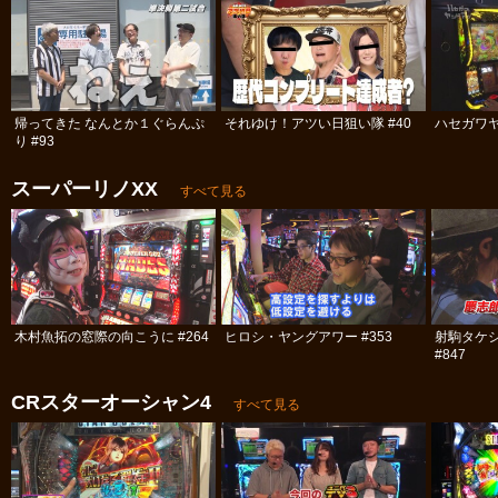
帰ってきた なんとか１ぐらんぷ
それゆけ！アツい日狙い隊 #40
ハセガワヤ
り #93
スーパーリノXX
すべて見る
木村魚拓の窓際の向こうに #264
ヒロシ・ヤングアワー #353
射駒タケシ
#847
CRスターオーシャン4
すべて見る