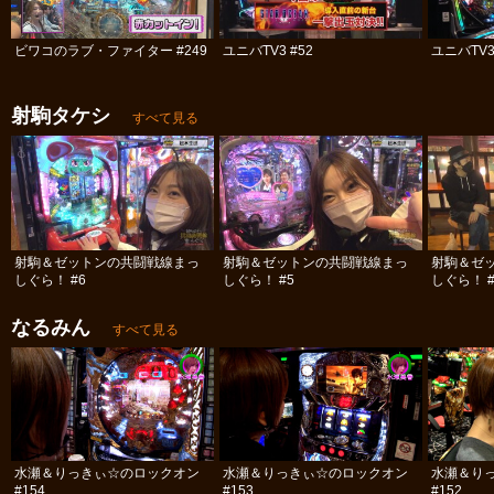
ビワコのラブ・ファイター #249
ユニバTV3 #52
ユニバTV3
射駒タケシ
すべて見る
射駒＆ゼットンの共闘戦線まっ
射駒＆ゼットンの共闘戦線まっ
射駒＆ゼ
しぐら！ #6
しぐら！ #5
しぐら！ #
なるみん
すべて見る
水瀬＆りっきぃ☆のロックオン
水瀬＆りっきぃ☆のロックオン
水瀬＆り
#154
#153
#152