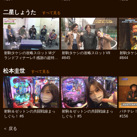
二星しょうた
すべて見る
射駒タケシの攻略スロットⅦグ
射駒タケシの攻略スロットVII
射駒タケシ
ランドフィナーレ!! 感謝の超特大
#845
#844
号!! 前編
松本圭世
すべて見る
射駒＆ゼットンの共闘戦線まっ
射駒＆ゼットンの共闘戦線まっ
パチテレ！
しぐら！ #6
しぐら！ #5
#156
＜ 戻る