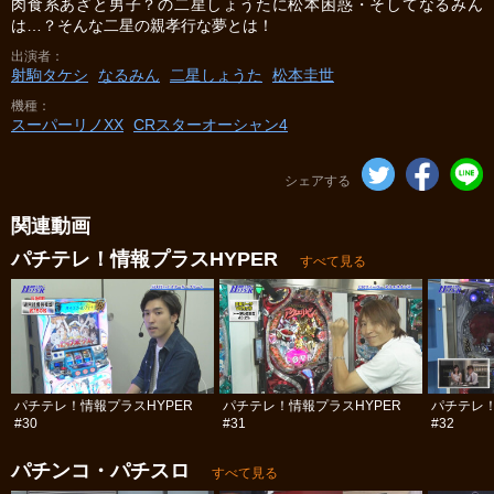
肉食系あざと男子？の二星しょうたに松本困惑・そしてなるみん
は…？そんな二星の親孝行な夢とは！
出演者
射駒タケシ
なるみん
二星しょうた
松本圭世
機種
スーパーリノXX
CRスターオーシャン4
シェアする
関連動画
パチテレ！情報プラスHYPER
すべて見る
パチテレ！情報プラスHYPER
パチテレ！情報プラスHYPER
パチテレ！
#30
#31
#32
パチンコ・パチスロ
すべて見る