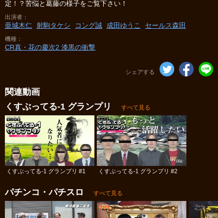
定！？苦悩と葛藤の様子をご覧下さい！
出演者
亜城木仁
射駒タケシ
コング誠
成田ゆうこ
セールス森田
機種
CR真・花の慶次2 漆黒の衝撃
シェアする
関連動画
くすぶってる-1 グランプリ
すべて見る
くすぶってる-1 グランプリ #1
くすぶってる-1 グランプリ #2
パチンコ・パチスロ
すべて見る