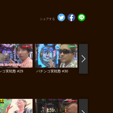
シェアする
ンコ実戦塾 #29
パチンコ実戦塾 #30
パチンコ実戦塾 #31