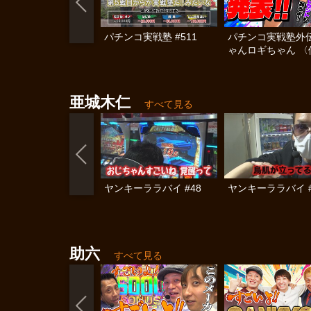
パチンコ実戦塾 #511
パチンコ実戦塾外伝
ゃんロギちゃん 〈
済弾球録〉 #113
亜城木仁
すべて見る
ヤンキーララバイ #48
ヤンキーララバイ #
助六
すべて見る