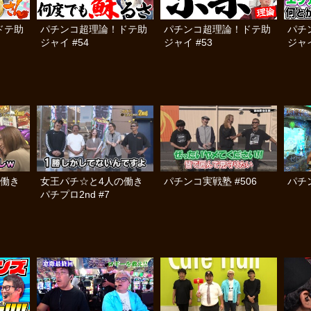
ドテ助
パチンコ超理論！ドテ助
パチンコ超理論！ドテ助
パチ
ジャイ #54
ジャイ #53
ジャイ
の働き
女王パチ☆と4人の働き
パチンコ実戦塾 #506
パチン
パチプロ2nd #7