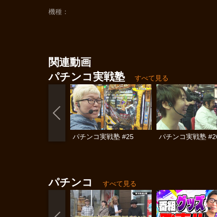
機種
関連動画
パチンコ実戦塾
すべて見る
パチンコ実戦塾 #25
パチンコ実戦塾 #2
パチンコ
すべて見る