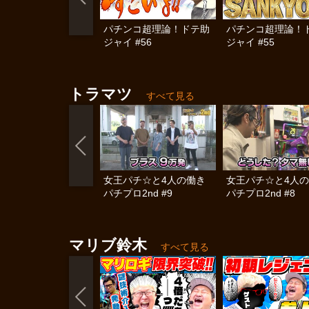
パチンコ超理論！ドテ助
パチンコ超理論！
ジャイ #56
ジャイ #55
トラマツ
すべて見る
女王パチ☆と4人の働き
女王パチ☆と4人
パチプロ2nd #9
パチプロ2nd #8
マリブ鈴木
すべて見る