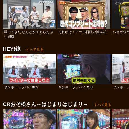
帰ってきた なんとか１ぐらんぷ
それゆけ！アツい日狙い隊 #40
ハセガワヤ
り #93
HEY!鏡
すべて見る
ヤンキーララバイ #69
ヤンキーララバイ #68
ヤンキーラ
CRおそ松さん～はじまりはじまり～
すべて見る