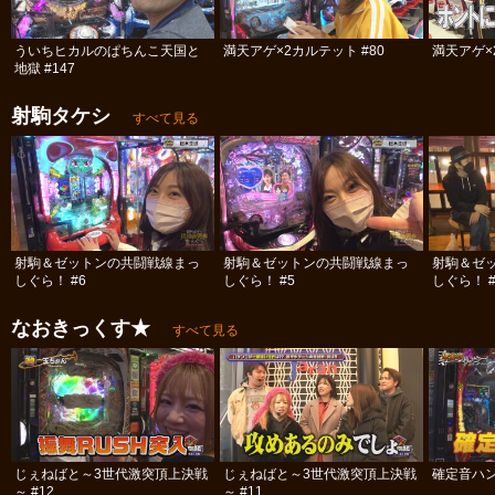
ういちヒカルのぱちんこ天国と
満天アゲ×2カルテット #80
満天アゲ×
地獄 #147
射駒タケシ
すべて見る
射駒＆ゼットンの共闘戦線まっ
射駒＆ゼットンの共闘戦線まっ
射駒＆ゼ
しぐら！ #6
しぐら！ #5
しぐら！ #
なおきっくす★
すべて見る
じぇねばと～3世代激突頂上決戦
じぇねばと～3世代激突頂上決戦
確定音ハ
～ #12
～ #11