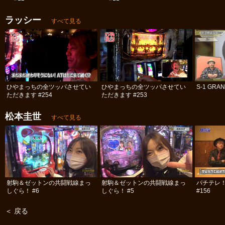
ラッシー
すべて見る
ひやまっちの全ツッパさせてい
ひやまっちの全ツッパさせてい
S-1 GRAN
ただきます #254
ただきます #253
松本圭世
すべて見る
射駒＆ゼットンの共闘戦線まっ
射駒＆ゼットンの共闘戦線まっ
パチテレ！
しぐら！ #6
しぐら！ #5
#156
＜ 戻る